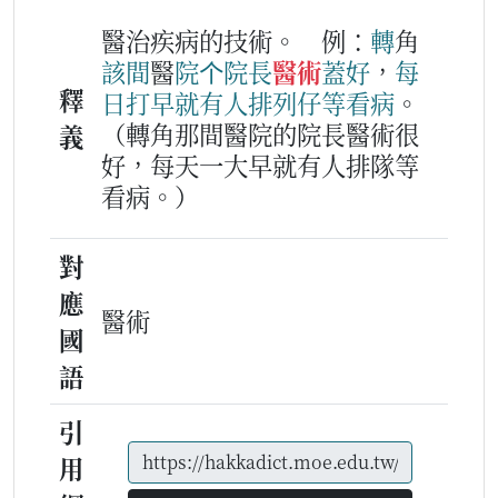
醫治疾病的技術。
例：
轉
角
該
間
醫
院
个
院長
醫術
蓋好
，
每
釋
日
打早
就有
人
排列
仔
等
看病
。
（轉角那間醫院的院長醫術很
義
好，每天一大早就有人排隊等
看病。）
對
應
醫術
國
語
引
用