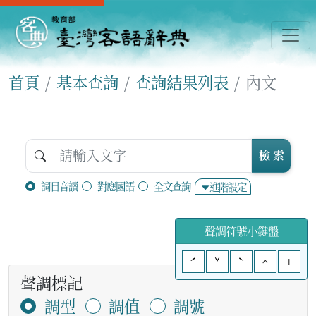
首頁
基本查詢
查詢結果列表
內文
檢 索
詞目音讀
對應國語
全文查詢
進階設定
聲調符號小鍵盤
ˊ
ˇ
ˋ
^
+
聲調標記
調型
調值
調號