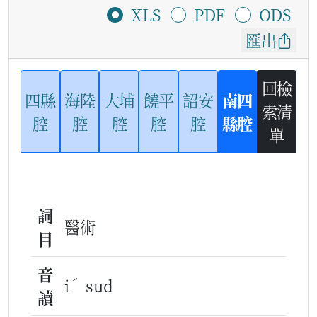
XLS
PDF
ODS
匯出
回檢
四縣
海陸
大埔
饒平
詔安
南四
索清
腔
腔
腔
腔
腔
縣腔
單
詞
醫術
目
音
ˊ
i
sud
讀