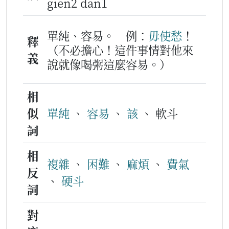
gien2 dan1
單純、容易。
例：
毋使愁
！
釋
（不必擔心！這件事情對他來
義
說就像喝粥這麼容易。）
相
似
單純
、
容易
、
該
、 軟斗
詞
相
複雜
、
困難
、
麻煩
、
費氣
反
、
硬斗
詞
對