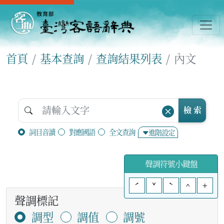
首頁
基本查詢
查詢結果列表
內文
檢 索
詞目音讀
對應國語
全文查詢
進階設定
聲調符號小鍵盤
ˊ
ˇ
ˋ
^
+
聲調標記
調型
調值
調號