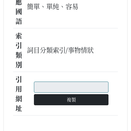
應
簡單、單純、容易
國
語
索
引
詞目分類索引/事物情狀
類
別
引
用
網
複製
址