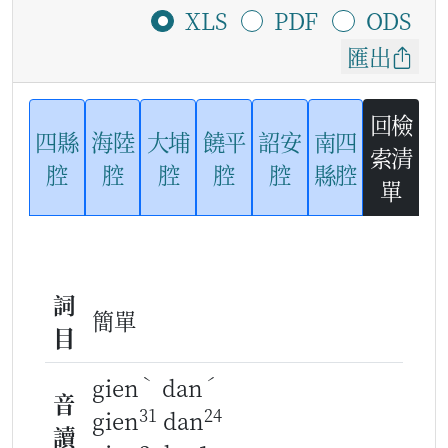
XLS
PDF
ODS
匯出
回檢
四縣
海陸
大埔
饒平
詔安
南四
索清
腔
腔
腔
腔
腔
縣腔
單
詞
簡單
目
ˋ
ˊ
gien
dan
音
31
24
gien
dan
讀