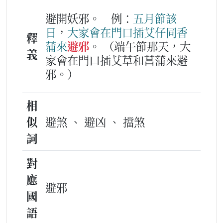
避開妖邪。
例：
五月節
該
日
，
大家
會
在
門口
插
艾仔
同
香
釋
蒲
來
避邪
。
（端午節那天，大
義
家會在門口插艾草和菖蒲來避
邪。）
相
似
避煞 、 避凶 、 擋煞
詞
對
應
避邪
國
語