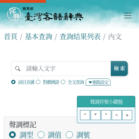
首頁
基本查詢
查詢結果列表
內文
檢 索
詞目音讀
對應國語
全文查詢
進階設定
聲調符號小鍵盤
ˊ
ˇ
ˋ
^
+
聲調標記
調型
調值
調號