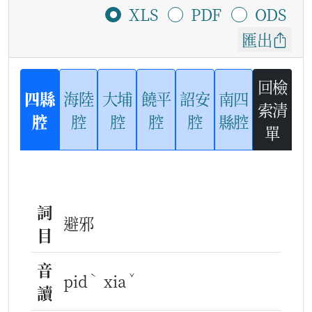
XLS
PDF
ODS
匯出
回檢
四縣
海陸
大埔
饒平
詔安
南四
索清
腔
腔
腔
腔
腔
縣腔
單
詞
避邪
目
音
ˋ
ˇ
pid
xia
讀