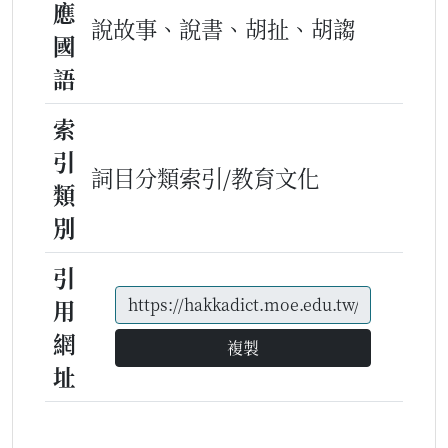
應
說故事、說書、胡扯、胡謅
國
語
索
引
詞目分類索引/教育文化
類
別
引
用
網
複製
址