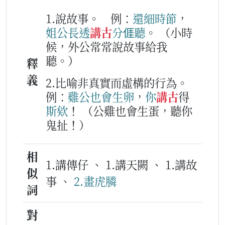
1.說故事。
例：
還
細
時節
，
姐公
長透
講古
分
𠊎
聽
。
（小時
候，外公常常說故事給我
聽。）
釋
義
2.比喻非真實而虛構的行為。
例：
雞公
也
會
生卵
，
你
講古
得
斯
欸
！
（公雞也會生蛋，聽你
鬼扯！）
相
1.講傳仔 、 1.講天闕 、 1.講故
似
事 、
2.畫虎膦
詞
對