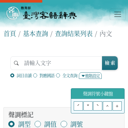
首頁
基本查詢
查詢結果列表
內文
檢 索
詞目音讀
對應國語
全文查詢
進階設定
聲調符號小鍵盤
ˊ
ˇ
ˋ
^
+
聲調標記
調型
調值
調號