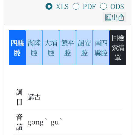
XLS
PDF
ODS
匯出
回檢
四縣
海陸
大埔
饒平
詔安
南四
索清
腔
腔
腔
腔
腔
縣腔
單
詞
講古
目
音
ˋ
ˋ
gong
gu
讀