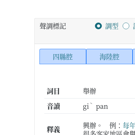
聲調標記
調型
四縣腔
海陸腔
詞目
舉辦
ˋ
音讀
gi
pan
興辦。
例：
每
釋義
很多客家地區會