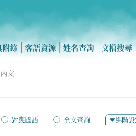
典附錄
客語資源
姓名查詢
文檔搜尋
內文
對應國語
全文查詢
進階設