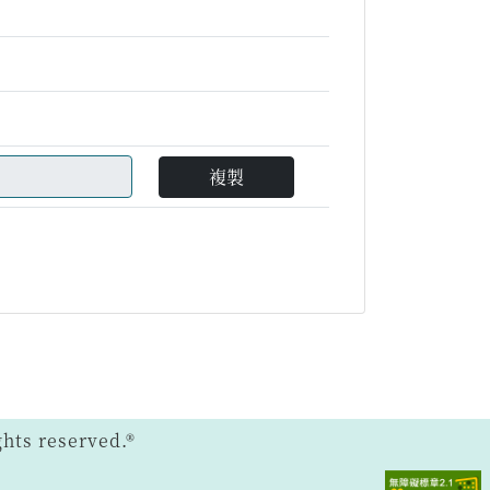
複製
ts reserved.®