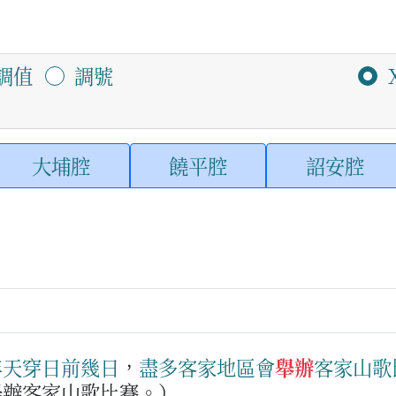
調值
調號
大埔腔
饒平腔
詔安腔
年
天穿日
前幾日
，
盡多
客家
地區
會
舉辦
客家
山歌
舉辦客家山歌比賽。）