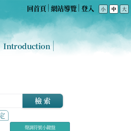
回首頁
網站導覽
登入
:::
小
中
大
Introduction
檢 索
定
聲調符號小鍵盤