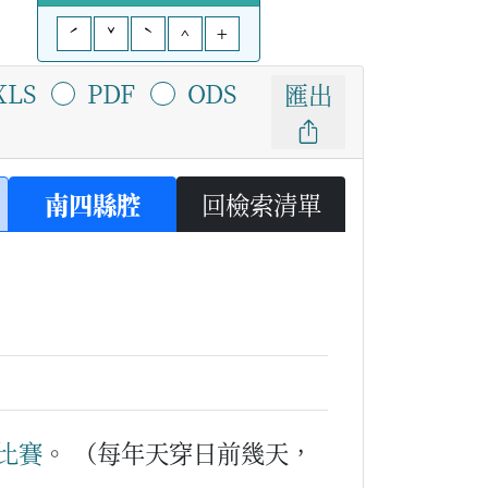
ˊ
ˇ
ˋ
^
+
XLS
PDF
ODS
匯出
南四縣腔
回檢索清單
比賽
。
（每年天穿日前幾天，