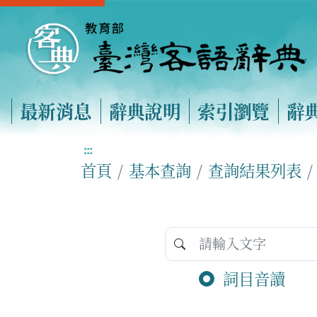
最新消息
辭典說明
索引瀏覽
辭
:::
首頁
基本查詢
查詢結果列表
詞目音讀