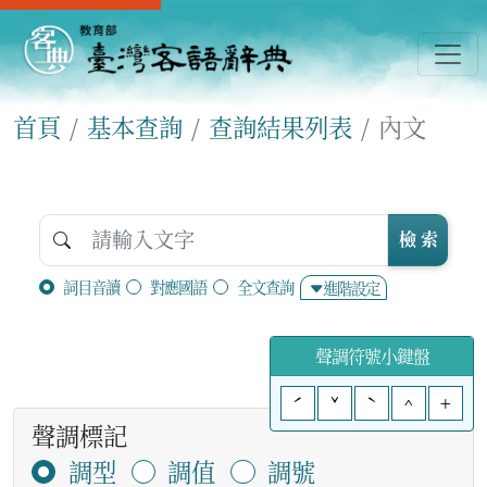
首頁
基本查詢
查詢結果列表
內文
檢 索
詞目音讀
對應國語
全文查詢
進階設定
聲調符號小鍵盤
ˊ
ˇ
ˋ
^
+
聲調標記
調型
調值
調號