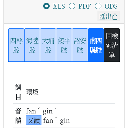
XLS
PDF
ODS
匯出
回檢
四縣
海陸
大埔
饒平
詔安
南四
索清
腔
腔
腔
腔
腔
縣腔
單
詞
環境
目
ˇ
ˋ
音
fan
gin
ˇ
讀
又讀
fan
gin