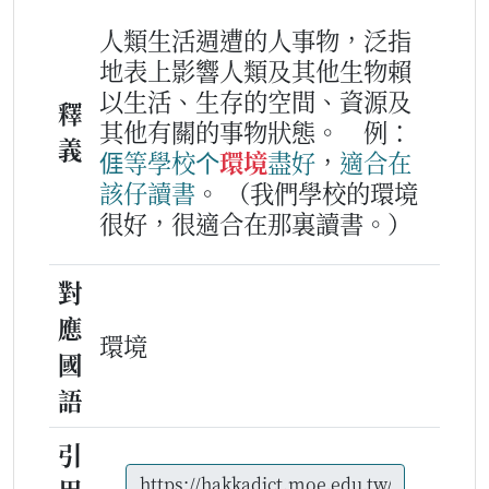
人類生活週遭的人事物，泛指
地表上影響人類及其他生物賴
以生活、生存的空間、資源及
釋
其他有關的事物狀態。
例：
義
𠊎等
學校
个
環境
盡好
，
適合
在
該
仔
讀書
。
（我們學校的環境
很好，很適合在那裏讀書。）
對
應
環境
國
語
引