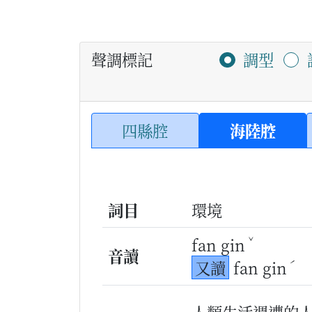
聲調標記
調型
四縣腔
海陸腔
詞目
環境
ˇ
fan gin
音讀
ˊ
又讀
fan gin