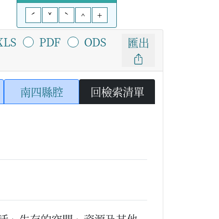
ˊ
ˇ
ˋ
^
+
XLS
PDF
ODS
匯出
南四縣腔
回檢索清單