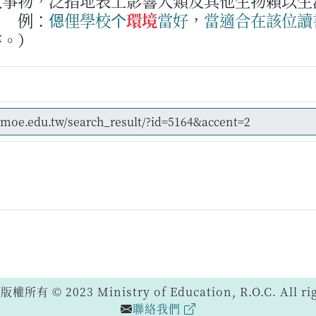
人事物，泛指地表上影響人類及其他生物賴以生
。
例：
𫣆俚
學校
个
環境
當好
，
當
適合
在該位
讀
書。）
 © 2023 Ministry of Education, R.O.C. All righ
聯絡我們