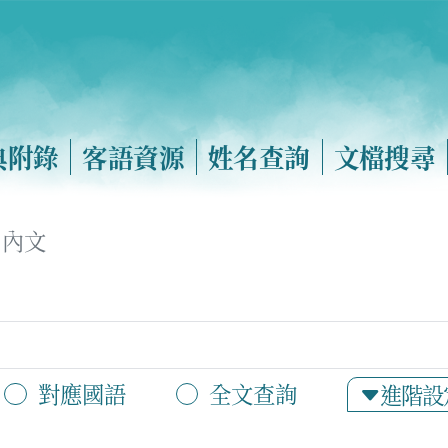
典附錄
客語資源
姓名查詢
文檔搜尋
內文
對應國語
全文查詢
進階設