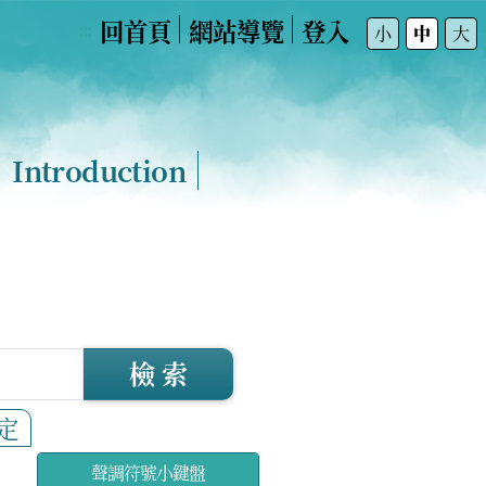
回首頁
網站導覽
登入
:::
小
中
大
Introduction
檢 索
定
聲調符號小鍵盤