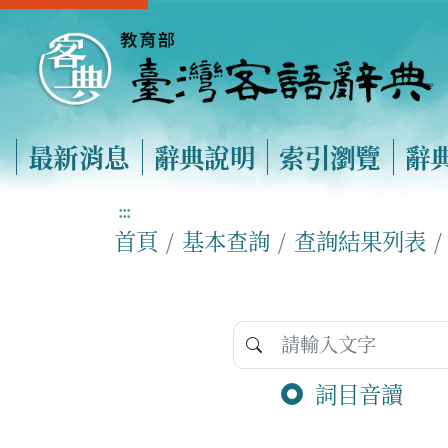
最新消息
辭典說明
索引瀏覽
辭
:::
首頁
基本查詢
查詢結果列表
詞目音讀