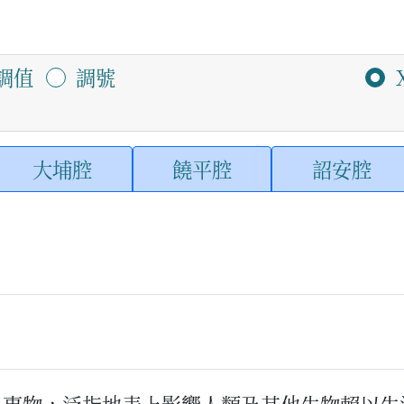
調值
調號
大埔腔
饒平腔
詔安腔