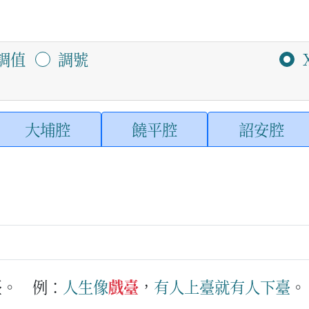
調值
調號
大埔腔
饒平腔
詔安腔
臺。
例：
人生
像
戲臺
，
有
人
上臺
就有
人
下臺