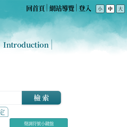
回首頁
網站導覽
登入
:::
小
中
大
Introduction
檢 索
定
聲調符號小鍵盤