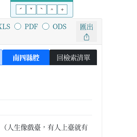
ˊ
ˇ
ˋ
^
+
XLS
PDF
ODS
匯出
南四縣腔
回檢索清單
。
（人生像戲臺，有人上臺就有