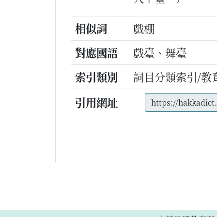
相似詞
戲棚
對應國語
戲臺、舞臺
索引類別
詞目分類索引/教
引用網址