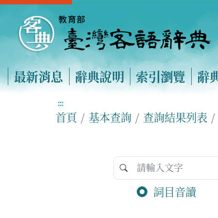
最新消息
辭典說明
索引瀏覽
辭
:::
首頁
基本查詢
查詢結果列表
詞目音讀