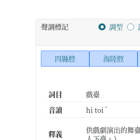
聲調標記
調型
四縣腔
海陸腔
詞目
戲臺
ˇ
音讀
hi toi
供戲劇演出的舞
釋義
人下臺。）