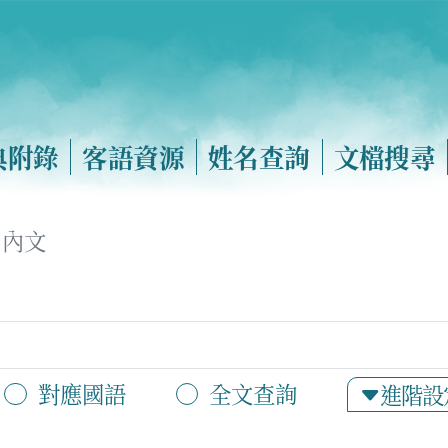
典附錄
客語資源
姓名查詢
文檔搜尋
內文
對應國語
全文查詢
進階設