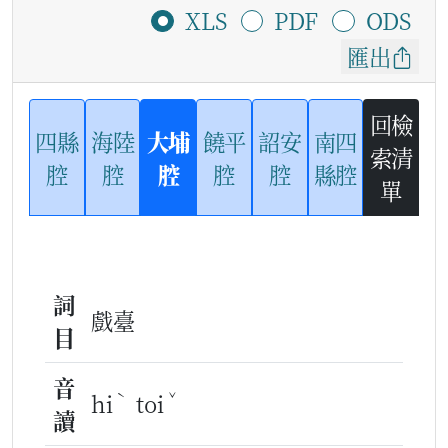
XLS
PDF
ODS
匯出
回檢
四縣
海陸
大埔
饒平
詔安
南四
索清
腔
腔
腔
腔
腔
縣腔
單
詞
戲臺
目
音
ˋ
ˇ
hi
toi
讀