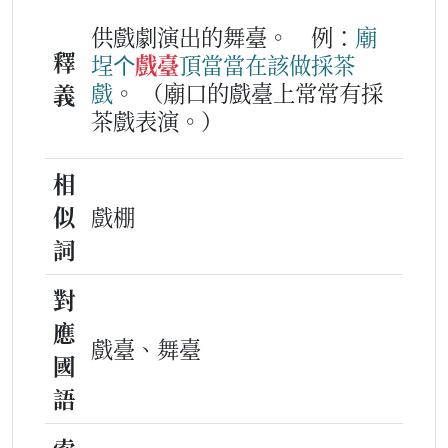
供戲劇演出的舞臺。
例：
廟
釋
埕
个
戲臺
頂
當
當
在該
做
採茶
戲
。
（廟口的戲臺上常常有採
義
茶戲表演。）
相
似
戲棚
詞
對
應
戲臺、舞臺
國
語