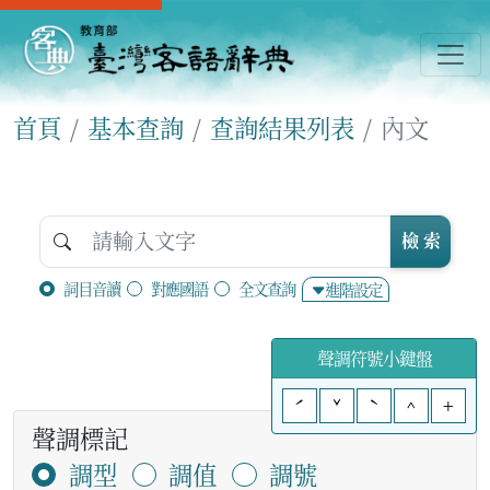
首頁
基本查詢
查詢結果列表
內文
檢 索
詞目音讀
對應國語
全文查詢
進階設定
聲調符號小鍵盤
ˊ
ˇ
ˋ
^
+
聲調標記
調型
調值
調號