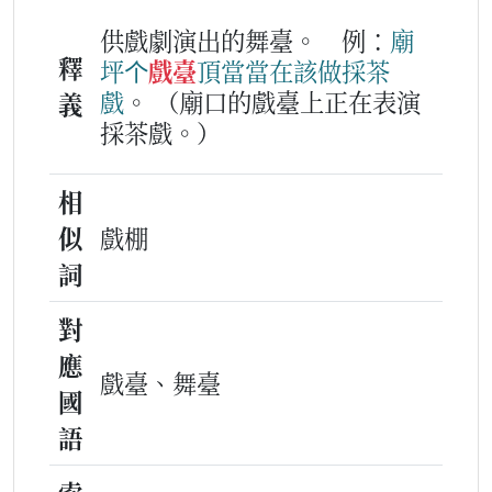
供戲劇演出的舞臺。
例：
廟
釋
坪
个
戲臺
頂
當
當
在該
做
採茶
戲
。
（廟口的戲臺上正在表演
義
採茶戲。）
相
似
戲棚
詞
對
應
戲臺、舞臺
國
語