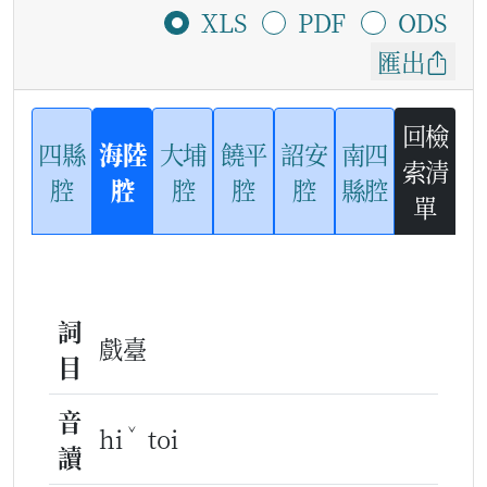
XLS
PDF
ODS
匯出
回檢
四縣
海陸
大埔
饒平
詔安
南四
索清
腔
腔
腔
腔
腔
縣腔
單
詞
戲臺
目
音
ˇ
hi
toi
讀