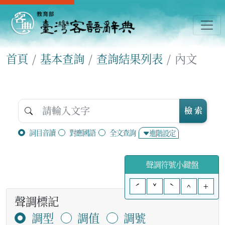
首頁
基本查詢
查詢結果列表
內文
檢 索
詞目音讀
對應國語
全文查詢
進階設定
聲調符號小鍵盤
ˊ
ˇ
ˋ
^
+
聲調標記
調型
調值
調號