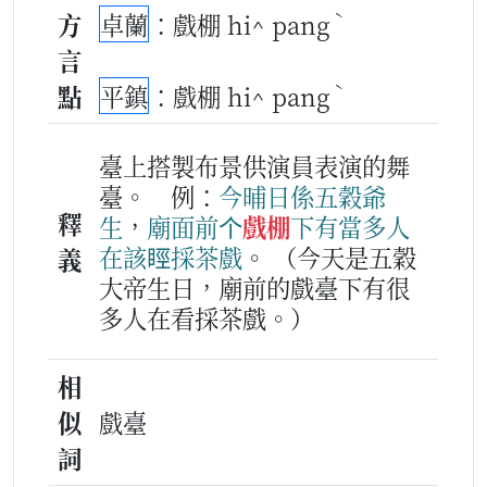
ˋ
方
卓蘭
：戲棚 hi^ pang
言
ˋ
點
平鎮
：戲棚 hi^ pang
臺上搭製布景供演員表演的舞
臺。
例：
今晡日
係
五穀爺
釋
生
，
廟
面前
个
戲棚
下
有
當多
人
在該
䀴
採茶
戲
。
（今天是五穀
義
大帝生日，廟前的戲臺下有很
多人在看採茶戲。）
相
似
戲臺
詞