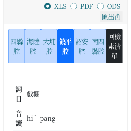
XLS
PDF
ODS
匯出
回檢
四縣
海陸
大埔
饒平
詔安
南四
索清
腔
腔
腔
腔
腔
縣腔
單
詞
戲棚
目
音
ˋ
hi
pang
讀