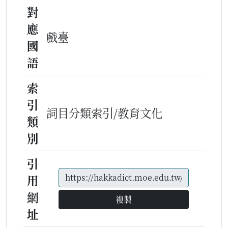
對
應
戲臺
國
語
索
引
詞目分類索引/教育文化
類
別
引
用
網
複製
址