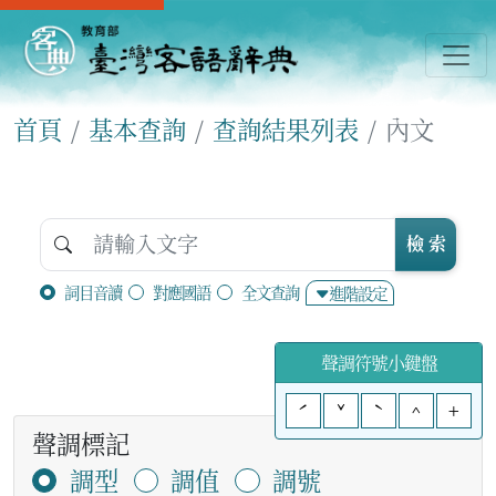
首頁
基本查詢
查詢結果列表
內文
檢 索
詞目音讀
對應國語
全文查詢
進階設定
聲調符號小鍵盤
ˊ
ˇ
ˋ
^
+
聲調標記
調型
調值
調號