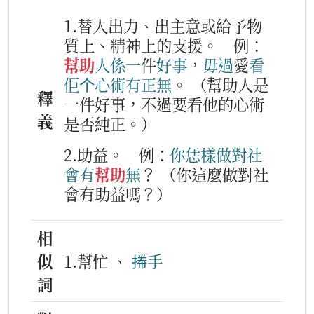
1.替人出力、出主意或給予物
質上、精神上的支援。
例：
幫助
人
係
一
件
好事
，
毋過
愛
看
佢
个
心術
有
正
無
。
（幫助人是
釋
一件好事，不過要看他的心術
義
是否純正。）
2.助益。
例：
你
恁樣
做
對
社
會
有
幫助
無
？
（你這麼做對社
會有助益嗎？）
相
似
1.幫忙 、
𢯭手
詞