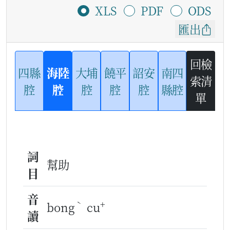
XLS
PDF
ODS
匯出
回檢
四縣
海陸
大埔
饒平
詔安
南四
索清
腔
腔
腔
腔
腔
縣腔
單
詞
幫助
目
音
ˋ
+
bong
cu
讀