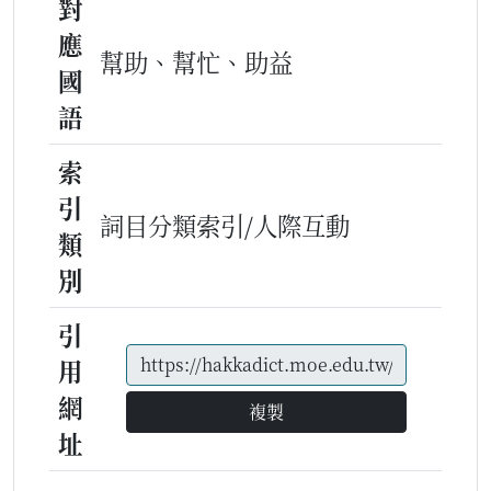
對
應
幫助、幫忙、助益
國
語
索
引
詞目分類索引/人際互動
類
別
引
用
網
複製
址