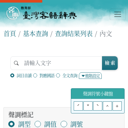
首頁
基本查詢
查詢結果列表
內文
檢 索
詞目音讀
對應國語
全文查詢
進階設定
聲調符號小鍵盤
ˊ
ˇ
ˋ
^
+
聲調標記
調型
調值
調號