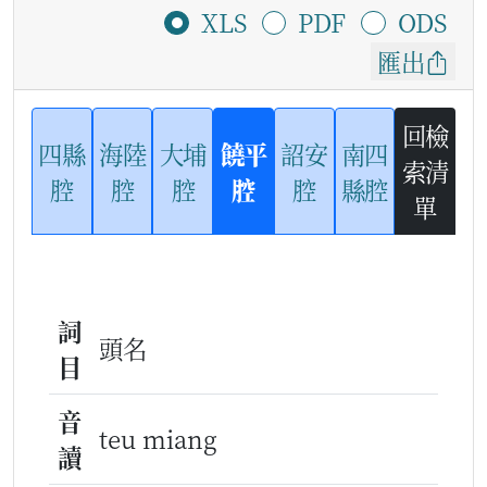
XLS
PDF
ODS
匯出
回檢
四縣
海陸
大埔
饒平
詔安
南四
索清
腔
腔
腔
腔
腔
縣腔
單
詞
頭名
目
音
teu miang
讀