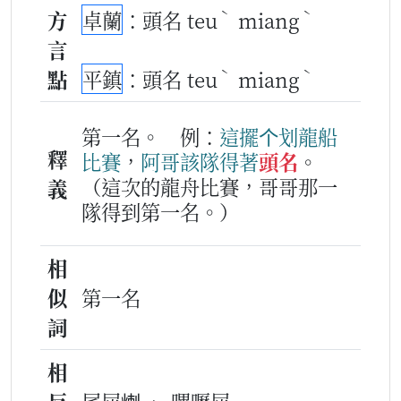
ˋ
ˋ
方
卓蘭
：頭名 teu
miang
言
ˋ
ˋ
點
平鎮
：頭名 teu
miang
第一名。
例：
這擺
个
划龍船
釋
比賽
，
阿哥
該
隊
得著
頭名
。
（這次的龍舟比賽，哥哥那一
義
隊得到第一名。）
相
似
第一名
詞
相