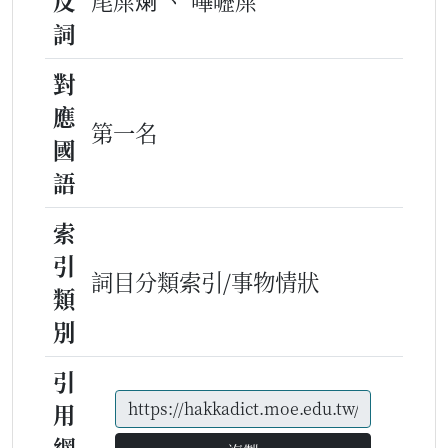
反
尾屎𤊶 、 嗶嚦屎
詞
對
應
第一名
國
語
索
引
詞目分類索引/事物情狀
類
別
引
用
網