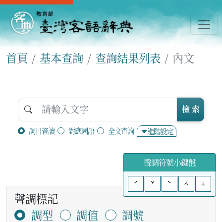
首頁
基本查詢
查詢結果列表
內文
檢 索
詞目音讀
對應國語
全文查詢
進階設定
聲調符號小鍵盤
ˊ
ˇ
ˋ
^
+
聲調標記
調型
調值
調號