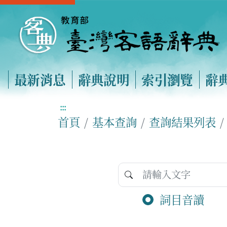
最新消息
辭典說明
索引瀏覽
辭
:::
首頁
基本查詢
查詢結果列表
詞目音讀