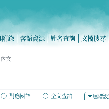
典附錄
客語資源
姓名查詢
文檔搜尋
內文
對應國語
全文查詢
進階設