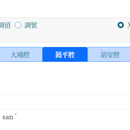
調值
調號
大埔腔
饒平腔
詔安腔
ˋ
ˇ
san