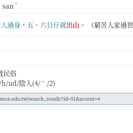
ˋ
ˇ
san
苦人
過身
，
五
、
六
日仔
就
出山
。
（窮苦人家過
教民俗
/ud/陰入(4/ˋ/2)