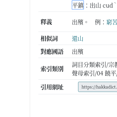
平鎮
：出山 cud
釋義
出殯。
例：
窮
相似詞
還山
對應國語
出殯
詞目分類索引/宗
索引類別
聲母索引/04 饒平/h
引用網址