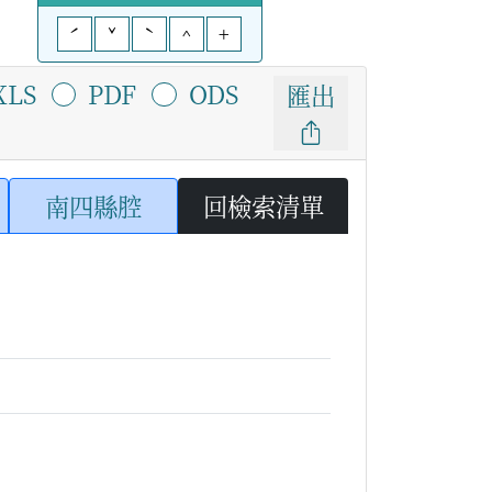
ˊ
ˇ
ˋ
^
+
XLS
PDF
ODS
匯出
南四縣腔
回檢索清單