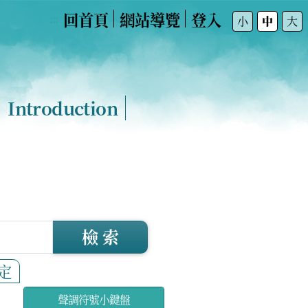
回首頁
網站導覽
登入
:::
小
中
大
Introduction
檢 索
定
聲調符號小鍵盤