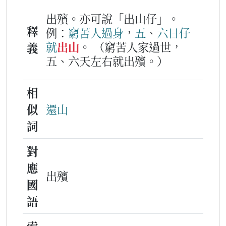
出殯。亦可說「出山仔」。
釋
例：
窮苦人
過身
，
五
、
六
日仔
就
出山
。
（窮苦人家過世，
義
五、六天左右就出殯。）
相
似
還山
詞
對
應
出殯
國
語