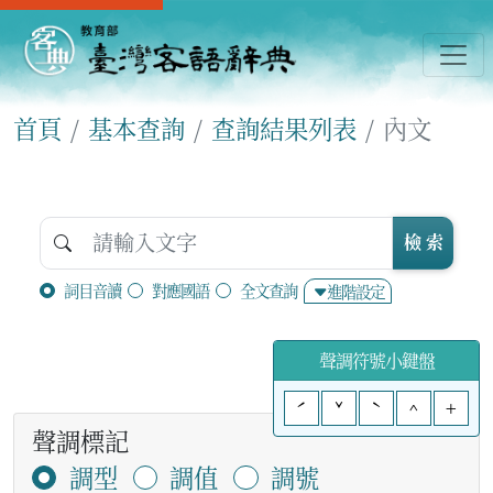
首頁
基本查詢
查詢結果列表
內文
檢 索
詞目音讀
對應國語
全文查詢
進階設定
聲調符號小鍵盤
ˊ
ˇ
ˋ
^
+
聲調標記
調型
調值
調號