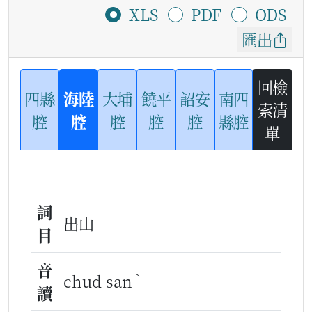
XLS
PDF
ODS
匯出
回檢
四縣
海陸
大埔
饒平
詔安
南四
索清
腔
腔
腔
腔
腔
縣腔
單
詞
出山
目
音
ˋ
chud san
讀