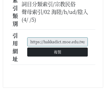
索
詞目分類索引/宗教民俗
引
聲母索引/02 海陸/h/ud/陰入
類
(4/ /5)
別
引
用
網
複製
址