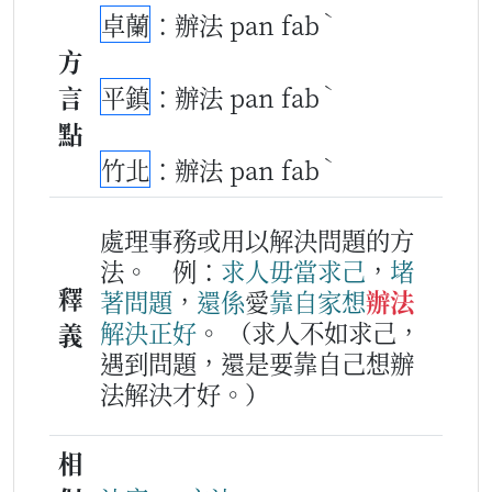
ˋ
卓蘭
：辦法 pan fab
方
ˋ
言
平鎮
：辦法 pan fab
點
ˋ
竹北
：辦法 pan fab
處理事務或用以解決問題的方
法。
例：
求人
毋當
求
己
，
堵
釋
著
問題
，
還係
愛
靠
自家
想
辦法
解決
正好
。
（求人不如求己，
義
遇到問題，還是要靠自己想辦
法解決才好。）
相