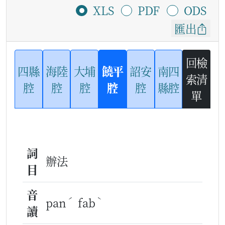
XLS
PDF
ODS
匯出
回檢
四縣
海陸
大埔
饒平
詔安
南四
索清
腔
腔
腔
腔
腔
縣腔
單
詞
辦法
目
音
ˊ
ˋ
pan
fab
讀