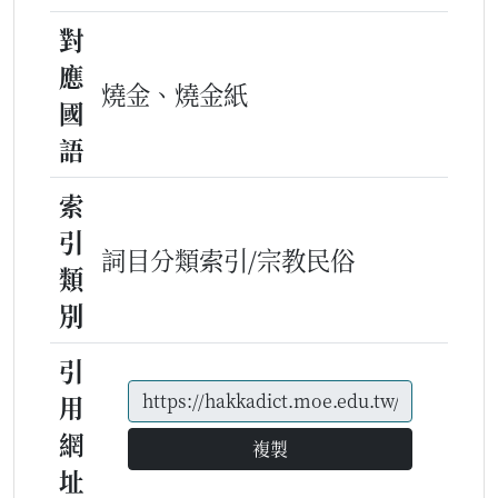
對
應
燒金、燒金紙
國
語
索
引
詞目分類索引/宗教民俗
類
別
引
用
網
複製
址