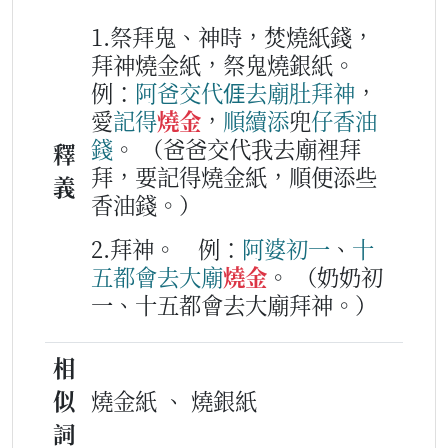
1.祭拜鬼、神時，焚燒紙錢，
拜神燒金紙，祭鬼燒銀紙。
例：
阿爸
交代
𠊎
去
廟
肚
拜神
，
愛
記得
燒金
，
順續
添
兜
仔
香油
錢
。
（爸爸交代我去廟裡拜
釋
拜，要記得燒金紙，順便添些
義
香油錢。）
2.拜神。
例：
阿婆
初
一
、
十
五
都會
去
大
廟
燒金
。
（奶奶初
一、十五都會去大廟拜神。）
相
似
燒金紙 、 燒銀紙
詞