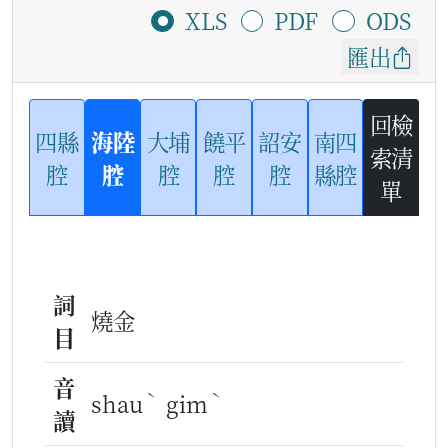
XLS
PDF
ODS
匯出
回檢
四縣
海陸
大埔
饒平
詔安
南四
索清
腔
腔
腔
腔
腔
縣腔
單
詞
燒金
目
音
ˋ
ˋ
shau
gim
讀