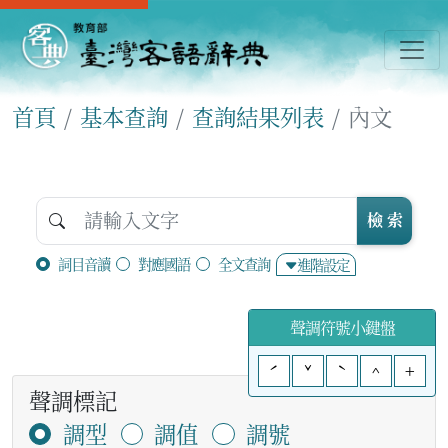
首頁
基本查詢
查詢結果列表
內文
檢 索
詞目音讀
對應國語
全文查詢
進階設定
聲調符號小鍵盤
ˊ
ˇ
ˋ
^
+
聲調標記
調型
調值
調號