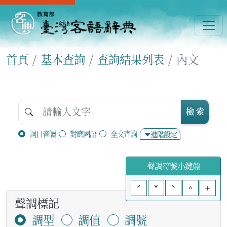
首頁
基本查詢
查詢結果列表
內文
檢 索
詞目音讀
對應國語
全文查詢
進階設定
聲調符號小鍵盤
ˊ
ˇ
ˋ
^
+
聲調標記
調型
調值
調號