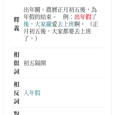
出年關。農曆正月初五後，為
年假的結束。
例：
出年假
了
釋
後
，
大家
攏
愛
去
上班
啊。
（正
義
月初五後，大家都要去上班
了。）
相
似
初五隔開
詞
相
反
入年假
詞
對