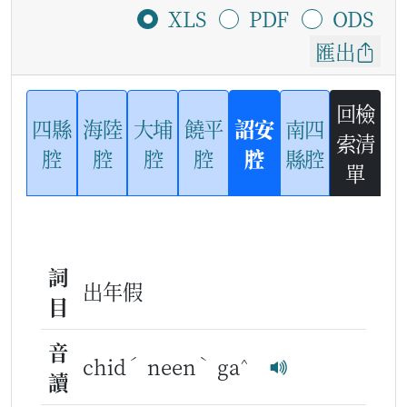
XLS
PDF
ODS
匯出
回檢
四縣
海陸
大埔
饒平
詔安
南四
索清
腔
腔
腔
腔
腔
縣腔
單
詞
出年假
目
音
ˊ
ˋ
^
chid
neen
ga
讀