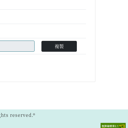
複製
ts reserved.®