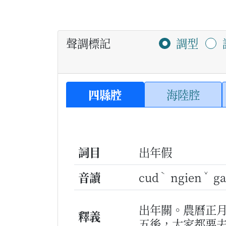
聲調標記
調型
四縣腔
海陸腔
詞目
出年假
ˋ
ˇ
音讀
cud
ngien
g
出年關。農曆正
釋義
五後，大家都要