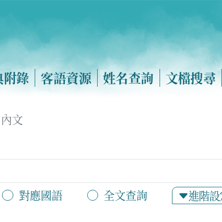
典附錄
客語資源
姓名查詢
文檔搜尋
內文
對應國語
全文查詢
進階設