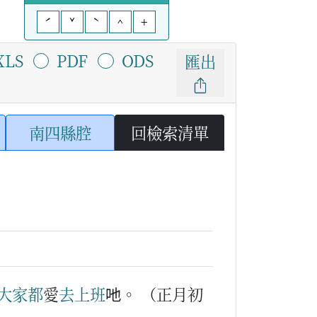
ˊ
ˇ
ˋ
^
+
XLS
PDF
ODS
匯出
南四縣腔
回檢索清單
大家
都
愛
去
上班
吔。
（正月初