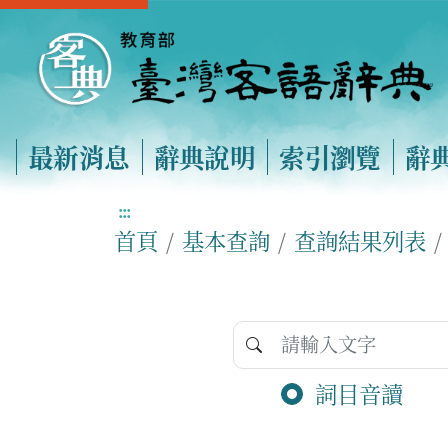
最新消息
辭典說明
索引瀏覽
辭
:::
首頁
基本查詢
查詢結果列表
詞目音讀