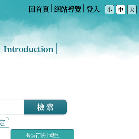
回首頁
網站導覽
登入
:::
小
中
大
Introduction
檢 索
定
聲調符號小鍵盤