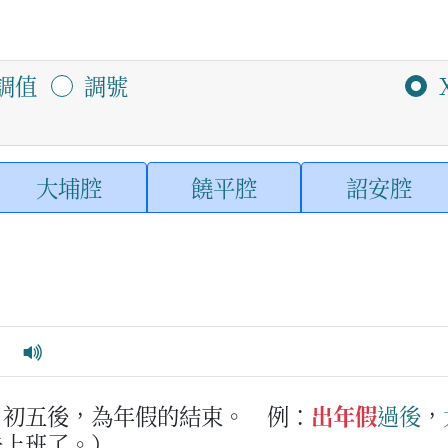
調值
調號
大埔腔
饒平腔
詔安腔
a
月初五後，為年假的結束。
例：
出年假
過後
，
去上班了。）