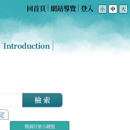
回首頁
網站導覽
登入
:::
小
中
大
Introduction
檢 索
定
聲調符號小鍵盤