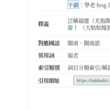
平鎮
：學老 hog 
泛稱福建（尤指
釋義
慶
！
（大姑姑嫁
對應國語
閩南、閩南語
異用詞
福老
索引類別
詞目分類索引/稱
引用網址