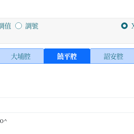
調值
調號
大埔腔
饒平腔
詔安腔
lo^