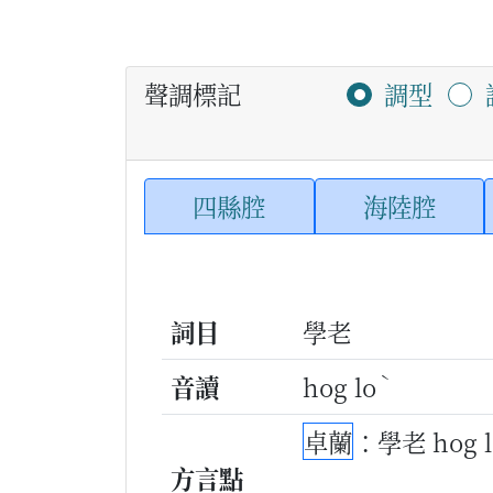
聲調標記
調型
四縣腔
海陸腔
詞目
學老
ˋ
音讀
hog lo
卓蘭
：學老 hog 
方言點