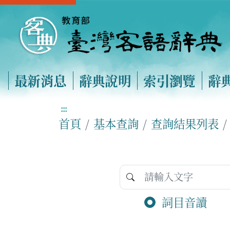
最新消息
辭典說明
索引瀏覽
辭
:::
首頁
基本查詢
查詢結果列表
詞目音讀