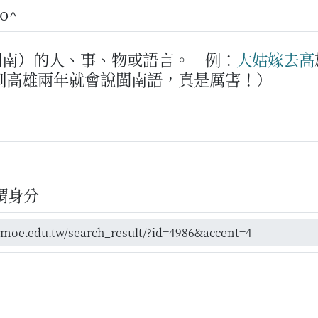
lo^
閩南）的人、事、物或語言。
例：
大姑
嫁
去
高
到高雄兩年就會說閩南語，真是厲害！）
謂身分