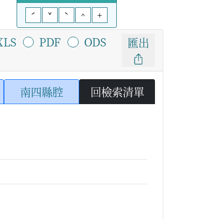
ˊ
ˇ
ˋ
^
+
XLS
PDF
ODS
匯出
南四縣腔
回檢索清單