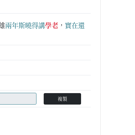
雄
兩
年
斯
曉得
講
學老
，
實在
還
複製