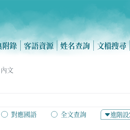
典附錄
客語資源
姓名查詢
文檔搜尋
內文
對應國語
全文查詢
進階設