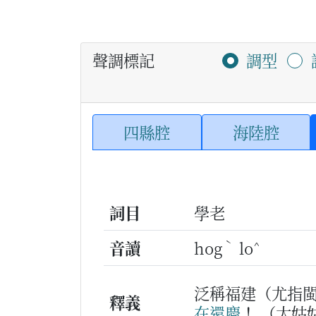
聲調標記
調型
四縣腔
海陸腔
詞目
學老
ˋ
^
音讀
hog
lo
泛稱福建（尤指
釋義
在
還
慶
！
（大姑