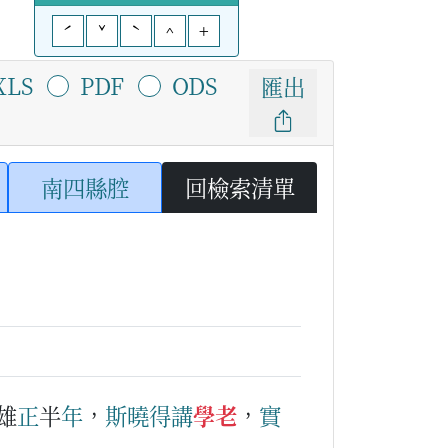
ˊ
ˇ
ˋ
^
+
XLS
PDF
ODS
匯出
南四縣腔
回檢索清單
雄
正
半
年
，
斯
曉得
講
學老
，
實
）