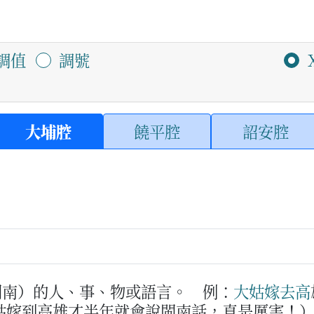
調值
調號
大埔腔
饒平腔
詔安腔
閩南）的人、事、物或語言。
例：
大姑
嫁
去
高
姑嫁到高雄才半年就會說閩南話，真是厲害！