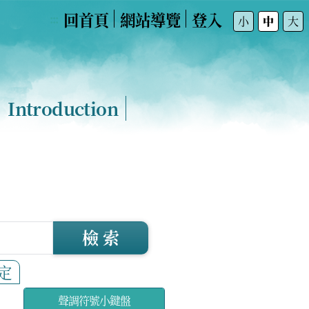
回首頁
網站導覽
登入
:::
小
中
大
Introduction
檢 索
定
聲調符號小鍵盤