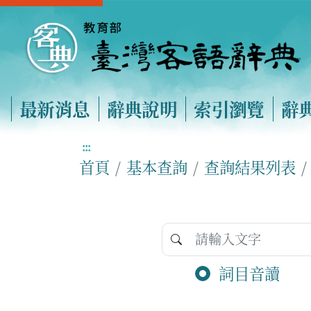
最新消息
辭典說明
索引瀏覽
辭
:::
首頁
基本查詢
查詢結果列表
詞目音讀