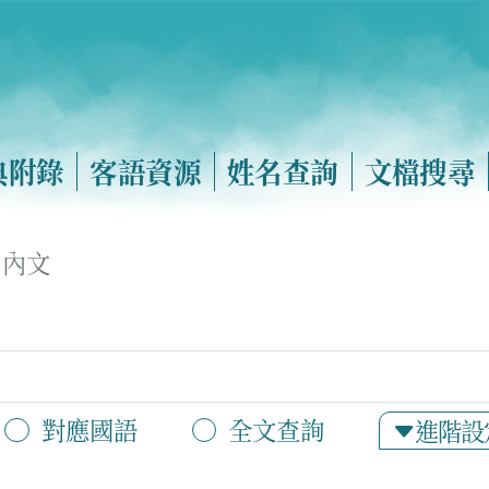
典附錄
客語資源
姓名查詢
文檔搜尋
內文
對應國語
全文查詢
進階設