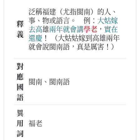
泛稱福建（尤指閩南）的人、
事、物或語言。
例：
大姑
嫁
釋
去
高
雄
兩
年
就
會
講
學老
，
實在
義
還
慶
！
（大姑姑嫁到高雄兩年
就會說閩南語，真是厲害！）
對
應
閩南、閩南語
國
語
異
用
福老
詞