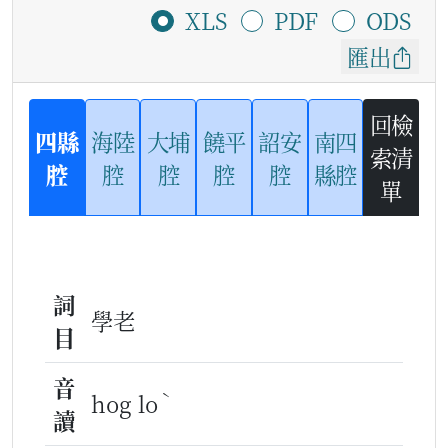
XLS
PDF
ODS
匯出
回檢
四縣
海陸
大埔
饒平
詔安
南四
索清
腔
腔
腔
腔
腔
縣腔
單
詞
學老
目
音
ˋ
hog lo
讀