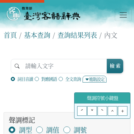
首頁
基本查詢
查詢結果列表
內文
檢 索
詞目音讀
對應國語
全文查詢
進階設定
聲調符號小鍵盤
ˊ
ˇ
ˋ
^
+
聲調標記
調型
調值
調號