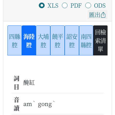
XLS
PDF
ODS
匯出
回檢
四縣
海陸
大埔
饒平
詔安
南四
索清
腔
腔
腔
腔
腔
縣腔
單
詞
醃缸
目
音
ˋ
ˋ
am
gong
讀