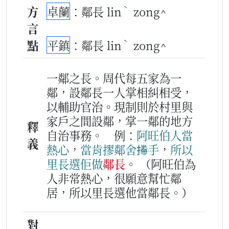
ˋ
方
卓蘭
：鄰長 lin
zong^
言
ˋ
點
平鎮
：鄰長 lin
zong^
一鄰之長。周代每五家為一
鄰，設鄰長一人掌相糾相受，
以輔助官治。現制則於村里與
家戶之間設鄰，掌一鄰的地方
釋
自治事務。
例：
阿
旺
伯
人
當
義
熱心
，
當
肯
摎
鄰舍
𢯭手
，
所以
里長
選
佢
做
鄰長
。
（阿旺伯為
人非常熱心，很願意幫忙鄰
居，所以里長選他當鄰長。）
對