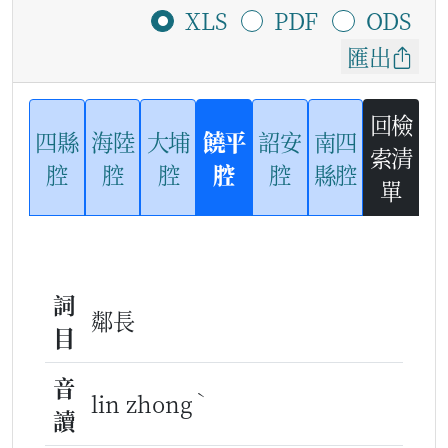
XLS
PDF
ODS
匯出
回檢
四縣
海陸
大埔
饒平
詔安
南四
索清
腔
腔
腔
腔
腔
縣腔
單
詞
鄰長
目
音
ˋ
lin zhong
讀