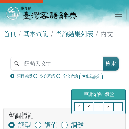
首頁
基本查詢
查詢結果列表
內文
檢 索
詞目音讀
對應國語
全文查詢
進階設定
聲調符號小鍵盤
ˊ
ˇ
ˋ
^
+
聲調標記
調型
調值
調號