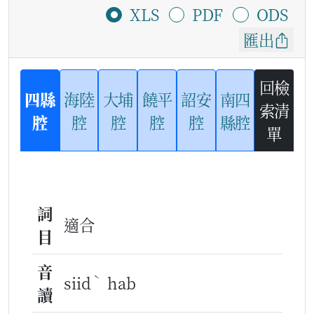
XLS
PDF
ODS
匯出
回檢
四縣
海陸
大埔
饒平
詔安
南四
索清
腔
腔
腔
腔
腔
縣腔
單
詞
適合
目
音
ˋ
siid
hab
讀