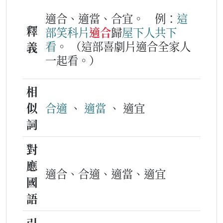
適合、適當、合宜。
例：
這
釋
部
笑科
片
適合
歸
屋下人
共下
看
。
（這部喜劇片適合全家人
義
一起看。）
相
似
合適
、
適當
、 適宜
詞
對
應
適合、合適、適當、適宜
國
語