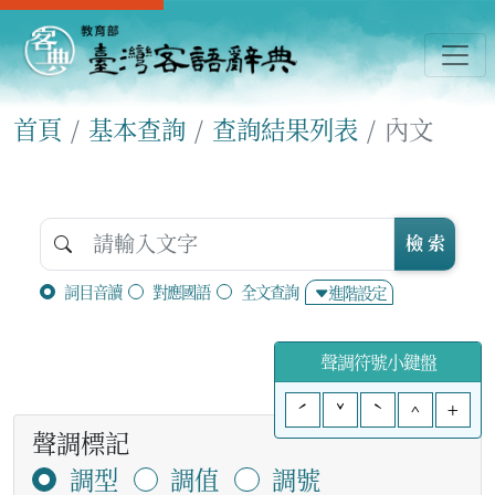
首頁
基本查詢
查詢結果列表
內文
檢 索
詞目音讀
對應國語
全文查詢
進階設定
聲調符號小鍵盤
ˊ
ˇ
ˋ
^
+
聲調標記
調型
調值
調號