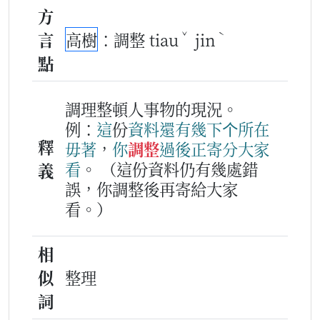
方
ˇ
ˋ
言
高樹
：調整 tiau
jin
點
調理整頓人事物的現況。
例：
這
份
資料
還有
幾下
个
所在
釋
毋著
，
你
調整
過後
正
寄
分
大家
看
。
（這份資料仍有幾處錯
義
誤，你調整後再寄給大家
看。）
相
似
整理
詞