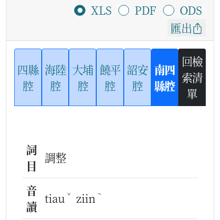
XLS
PDF
ODS
匯出
回檢
四縣
海陸
大埔
饒平
詔安
南四
索清
腔
腔
腔
腔
腔
縣腔
單
詞
調整
目
音
ˇ
ˋ
tiau
ziin
讀