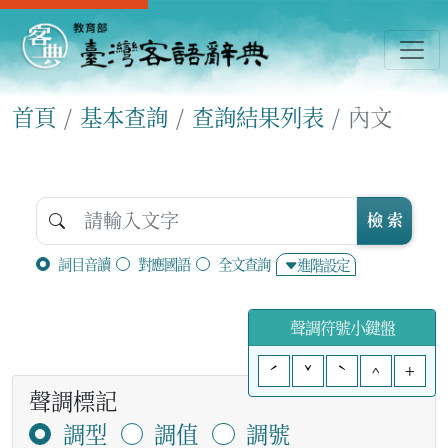
首頁
基本查詢
查詢結果列表
內文
檢 索
詞目音讀
對應國語
全文查詢
進階設定
聲調符號小鍵盤
ˊ
ˇ
ˋ
^
+
聲調標記
調型
調值
調號