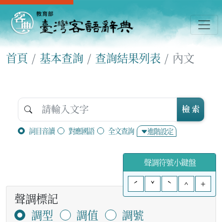
首頁
基本查詢
查詢結果列表
內文
檢 索
詞目音讀
對應國語
全文查詢
進階設定
聲調符號小鍵盤
ˊ
ˇ
ˋ
^
+
聲調標記
調型
調值
調號