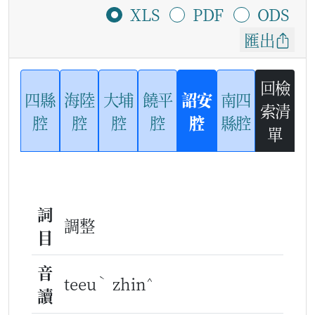
XLS
PDF
ODS
匯出
回檢
四縣
海陸
大埔
饒平
詔安
南四
索清
腔
腔
腔
腔
腔
縣腔
單
詞
調整
目
音
ˋ
^
teeu
zhin
讀