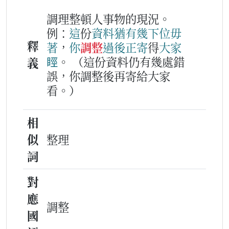
調理整頓人事物的現況。
例：
這
份
資料
猶有
幾下
位
毋
釋
著
，
你
調整
過後
正
寄
得
大家
䀴
。
（這份資料仍有幾處錯
義
誤，你調整後再寄給大家
看。）
相
似
整理
詞
對
應
調整
國