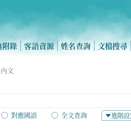
典附錄
客語資源
姓名查詢
文檔搜尋
內文
對應國語
全文查詢
進階設