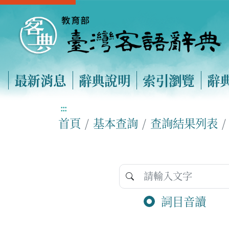
最新消息
辭典說明
索引瀏覽
辭
:::
首頁
基本查詢
查詢結果列表
詞目音讀