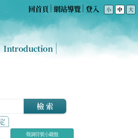
回首頁
網站導覽
登入
:::
小
中
大
Introduction
檢 索
定
聲調符號小鍵盤