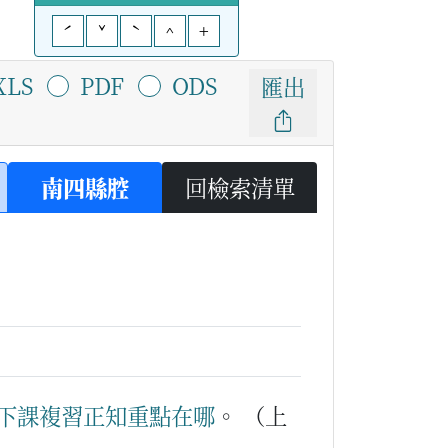
ˊ
ˇ
ˋ
^
+
XLS
PDF
ODS
匯出
南四縣腔
回檢索清單
下課
複
習
正知
重點
在哪
。
（上