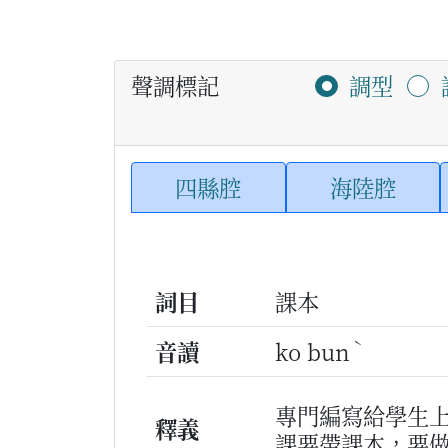
聲調標記
調型
四縣腔
海陸腔
詞目
課本
ˋ
音讀
ko bun
專門編寫給學生
釋義
課要帶課本，要