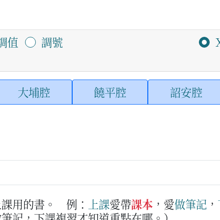
調值
調號
大埔腔
饒平腔
詔安腔
上課用的書。
例：
上課
愛帶
課本
，愛
做
筆記
，
做筆記，下課複習才知道重點在哪。）