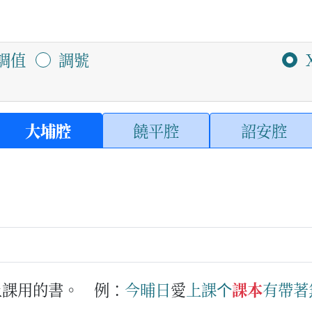
調值
調號
大埔腔
饒平腔
詔安腔
上課用的書。
例：
今晡日
愛
上課
个
課本
有
帶著