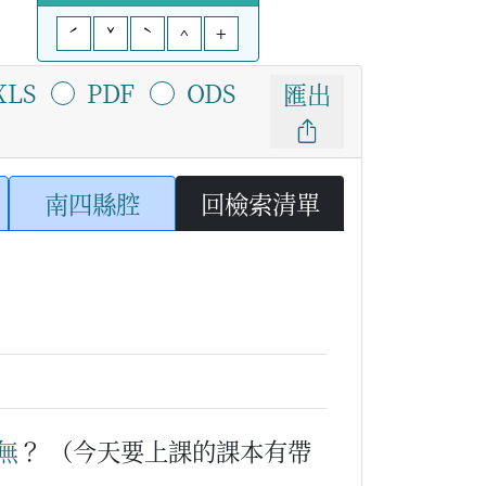
ˊ
ˇ
ˋ
^
+
XLS
PDF
ODS
匯出
南四縣腔
回檢索清單
無
？
（今天要上課的課本有帶