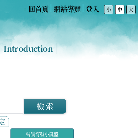
回首頁
網站導覽
登入
:::
小
中
大
Introduction
檢 索
定
聲調符號小鍵盤