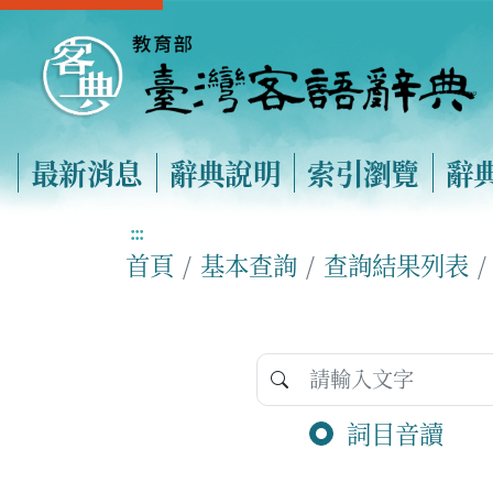
最新消息
辭典說明
索引瀏覽
辭
:::
首頁
基本查詢
查詢結果列表
詞目音讀