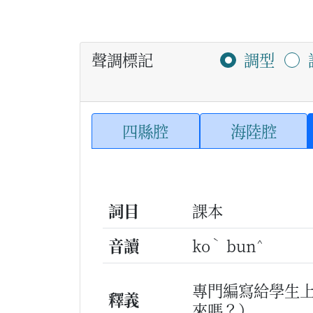
聲調標記
調型
四縣腔
海陸腔
詞目
課本
ˋ
^
音讀
ko
bun
專門編寫給學生
釋義
來嗎？）