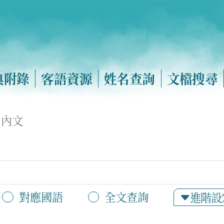
典附錄
客語資源
姓名查詢
文檔搜尋
內文
對應國語
全文查詢
進階設