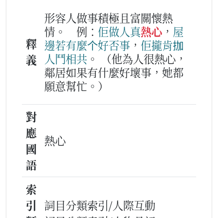
形容人做事積極且富關懷熱
情。
例：
佢
做人
真
熱心
，
屋
釋
邊
若
有
麼个
好
否事
，
佢
攏
肯
拁
人
鬥相共
。
（他為人很熱心，
義
鄰居如果有什麼好壞事，她都
願意幫忙。）
對
應
熱心
國
語
索
引
詞目分類索引/人際互動