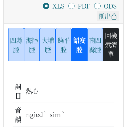
XLS
PDF
ODS
匯出
回檢
四縣
海陸
大埔
饒平
詔安
南四
索清
腔
腔
腔
腔
腔
縣腔
單
詞
熱心
目
音
ˋ
ˇ
ngied
sim
讀