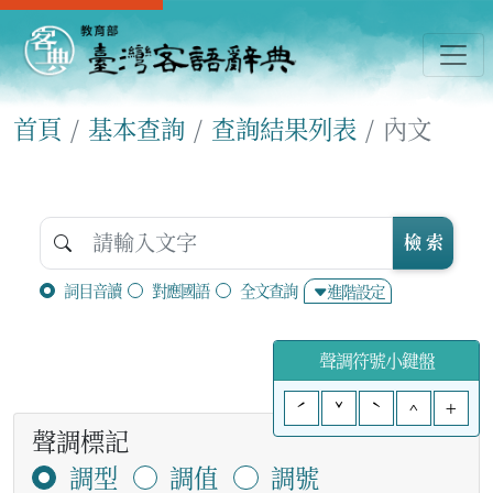
首頁
基本查詢
查詢結果列表
內文
檢 索
詞目音讀
對應國語
全文查詢
進階設定
聲調符號小鍵盤
ˊ
ˇ
ˋ
^
+
聲調標記
調型
調值
調號