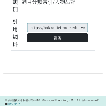
類
詞目分類索引/人物品評
別
引
用
網
複製
址
中華民國教育部 版權所有 © 2023 Ministry of Education, R.O.C. All rights reserved.®
聯絡我們