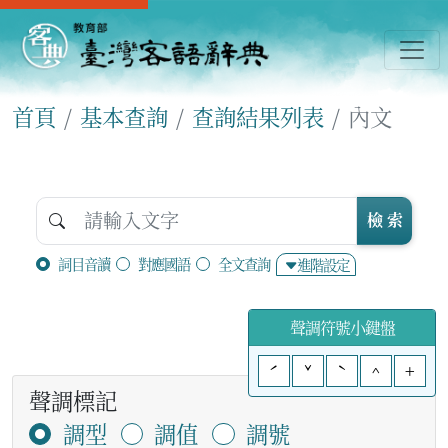
首頁
基本查詢
查詢結果列表
內文
檢 索
詞目音讀
對應國語
全文查詢
進階設定
聲調符號小鍵盤
ˊ
ˇ
ˋ
^
+
聲調標記
調型
調值
調號