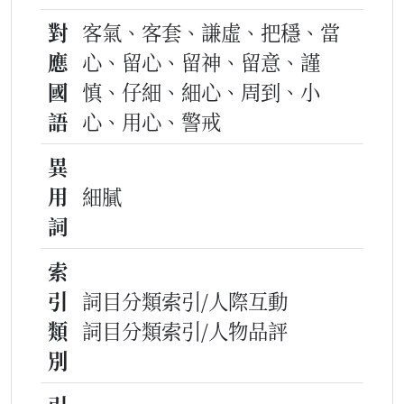
對
客氣、客套、謙虛、把穩、當
應
心、留心、留神、留意、謹
國
慎、仔細、細心、周到、小
語
心、用心、警戒
異
用
細膩
詞
索
引
詞目分類索引/人際互動
類
詞目分類索引/人物品評
別