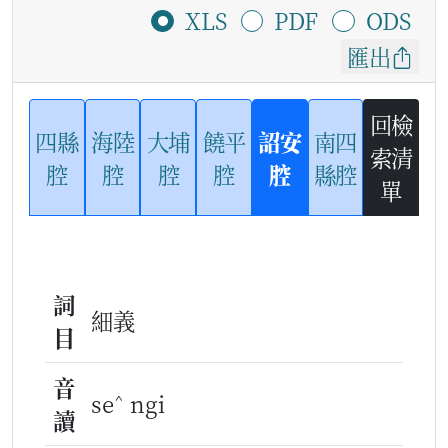
XLS
PDF
ODS
匯出
回檢
四縣
海陸
大埔
饒平
詔安
南四
索清
腔
腔
腔
腔
腔
縣腔
單
詞
細義
目
音
^
se
ngi
讀