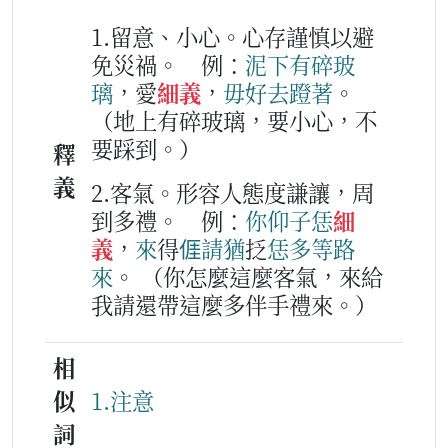
1.留意、小心。心存謹慎以避
免災禍。
例：
泥下
有
碎
玻
璃
，愛
細義
，
毋好
去
蹬著
。
（地上有碎玻璃，要小心，不
要踩到。）
釋
義
2.客氣。形容人態度謙讓，周
到多禮。
例：
你
仰子
恁
細
義
，
來
得
𠊎
請
猶
抸
恁
多
等路
來
。
（你怎麼這麼客氣，來給
我請還帶這麼多伴手禮來。）
相
似
1.注意
詞