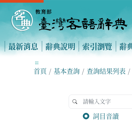
最新消息
辭典說明
索引瀏覽
辭
:::
首頁
基本查詢
查詢結果列表
詞目音讀