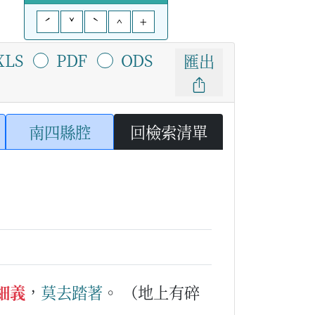
ˊ
ˇ
ˋ
^
+
XLS
PDF
ODS
匯出
南四縣腔
回檢索清單
細義
，
莫
去
踏著
。
（地上有碎