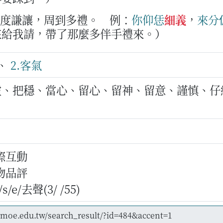
態度謙讓，周到多禮。
例：
你
仰
恁
細義
，
來
分
來給我請，帶了那麼多伴手禮來。）
 、
2.客氣
虛、把穩、當心、留心、留神、留意、謹慎、仔
際互動
物品評
/e/去聲(3/ /55)