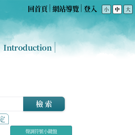
回首頁
網站導覽
登入
:::
小
中
大
Introduction
檢 索
定
聲調符號小鍵盤