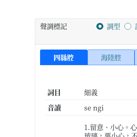
聲調標記
調型
四縣腔
海陸腔
詞目
細義
音讀
se ngi
1.留意、小心。
玻璃，要小心，