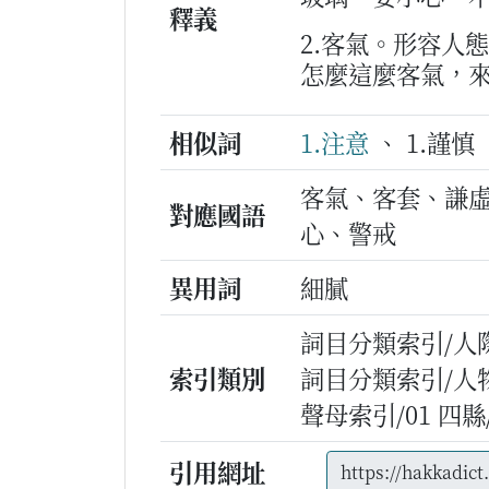
釋義
2.客氣。形容人
怎麼這麼客氣，
相似詞
1.注意
、 1.謹慎
客氣、客套、謙
對應國語
心、警戒
異用詞
細膩
詞目分類索引/人
索引類別
詞目分類索引/人
聲母索引/01 四縣/s
引用網址