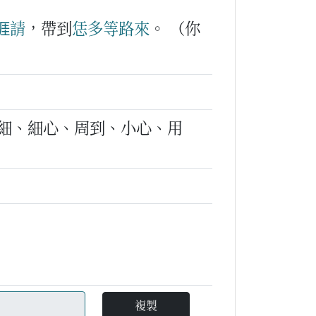
𠊎
請
，帶到
恁
多
等路
來
。
（你
細、細心、周到、小心、用
複製