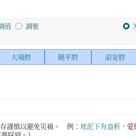
調值
調號
大埔腔
饒平腔
詔安腔
心存謹慎以避免災禍。
例：
地泥下
有
盎
析
，愛
不要踩到。）