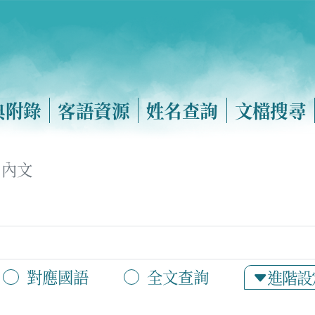
典附錄
客語資源
姓名查詢
文檔搜尋
內文
對應國語
全文查詢
進階設