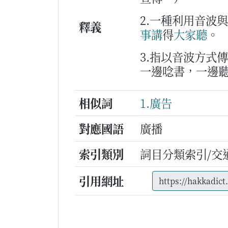
2.一種利用音波
釋義
事
講
得
大家
聽
。
3.指以音波方式
一邊唸書，一邊
相似詞
1.廣告
對應國語
廣播
索引類別
詞目分類索引/交
引用網址