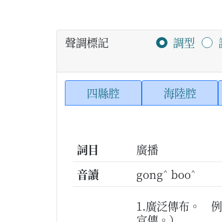
聲調標記
調型
四縣腔
海陸腔
詞目
廣播
^
^
音讀
gong
boo
1.廣泛傳布。
例
宣傳。）