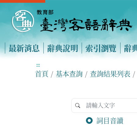
最新消息
辭典說明
索引瀏覽
辭
:::
首頁
基本查詢
查詢結果列表
詞目音讀