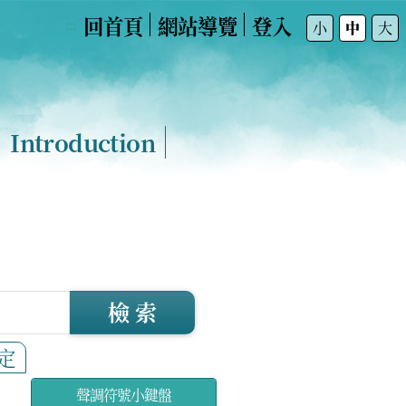
回首頁
網站導覽
登入
:::
小
中
大
Introduction
檢 索
定
聲調符號小鍵盤