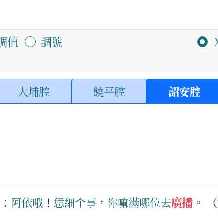
調值
調號
大埔腔
饒平腔
詔安腔
：
阿依哦
！
恁
細
个
事
，
你
嘛
滿哪位
去
廣播
。
（