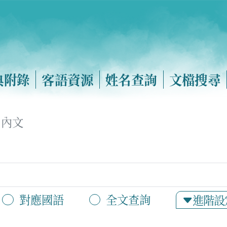
典附錄
客語資源
姓名查詢
文檔搜尋
內文
對應國語
全文查詢
進階設