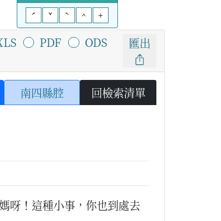
ˊ
ˇ
ˋ
^
+
XLS
PDF
ODS
匯出
南四縣腔
回檢索清單
媽呀！這種小事，你也到處去