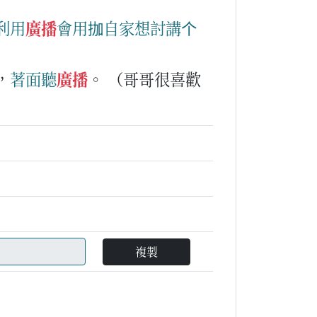
利用
廣播
會用
拁
自家
想討
講
个
）
，
著
面
聽
廣播
。
（哥哥很喜歡
複製