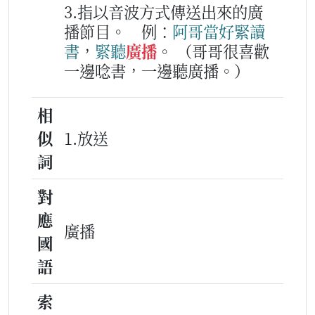
3.指以音波方式傳送出來的廣
播節目。
例：
阿哥
當好
緊
讀
書
，
緊
聽
廣播
。
（哥哥很喜歡
一邊唸書，一邊聽廣播。）
相
似
1.放送
詞
對
應
廣播
國
語
索