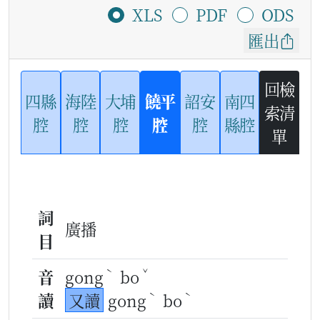
XLS
PDF
ODS
匯出
回檢
四縣
海陸
大埔
饒平
詔安
南四
索清
腔
腔
腔
腔
腔
縣腔
單
詞
廣播
目
ˋ
ˇ
音
gong
bo
ˋ
ˋ
讀
又讀
gong
bo