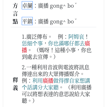
ˇ
方
卓蘭
：廣播 gong^ bo
言
ˇ
點
平鎮
：廣播 gong^ bo
1.廣泛傳布。
例：
阿姆哀
！
恁
細
个
事
，
你
也
滿哪仔
都
去
廣
播
。
（媽呀！這種小事，你也
到處去宣傳。）
2.一種利用音波與電波將訊息
傳達出來的大眾傳播媒介。
釋
例：
利用
廣播
做得
摎
自家
想講
个
話
講
分
大家
聽
。
（利用廣播
義
可以將想表達的意思說給大家
聽。）