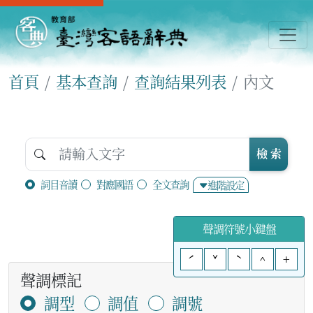
首頁
基本查詢
查詢結果列表
內文
檢 索
詞目音讀
對應國語
全文查詢
進階設定
聲調符號小鍵盤
ˊ
ˇ
ˋ
^
+
聲調標記
調型
調值
調號