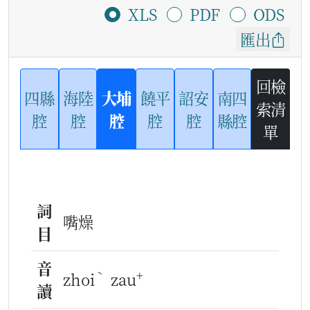
XLS
PDF
ODS
匯出
回檢
四縣
海陸
大埔
饒平
詔安
南四
索清
腔
腔
腔
腔
腔
縣腔
單
詞
嘴燥
目
音
ˋ
+
zhoi
zau
讀