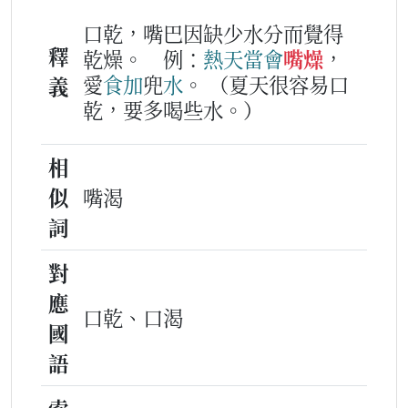
口乾，嘴巴因缺少水分而覺得
釋
乾燥。
例：
熱天
當會
嘴燥
，
愛
食
加
兜
水
。
（夏天很容易口
義
乾，要多喝些水。）
相
似
嘴渴
詞
對
應
口乾、口渴
國
語