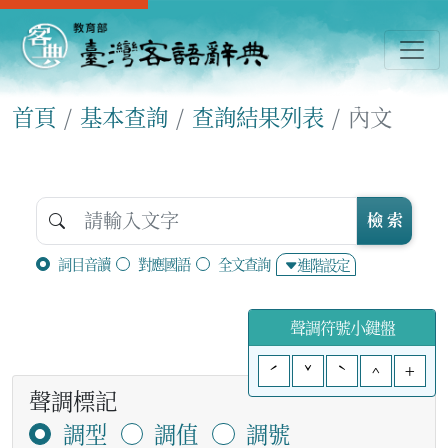
首頁
基本查詢
查詢結果列表
內文
檢 索
詞目音讀
對應國語
全文查詢
進階設定
聲調符號小鍵盤
ˊ
ˇ
ˋ
^
+
聲調標記
調型
調值
調號