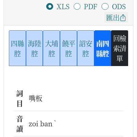
XLS
PDF
ODS
匯出
回檢
四縣
海陸
大埔
饒平
詔安
南四
索清
腔
腔
腔
腔
腔
縣腔
單
詞
嘴板
目
音
ˋ
zoi ban
讀