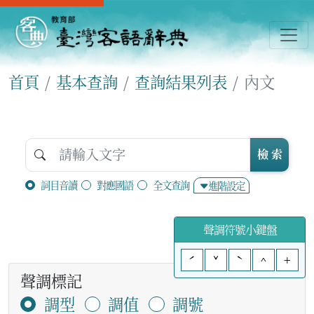
首頁
基本查詢
查詢結果列表
內文
檢 索
詞目音讀
對應國語
全文查詢
進階設定
聲調符號小鍵盤
ˊ
ˇ
ˋ
^
+
聲調標記
調型
調值
調號