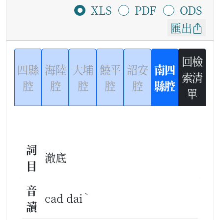
XLS
PDF
ODS
匯出
回檢
四縣
海陸
大埔
饒平
詔安
南四
索清
腔
腔
腔
腔
腔
縣腔
單
詞
澈底
目
音
ˋ
cad dai
讀