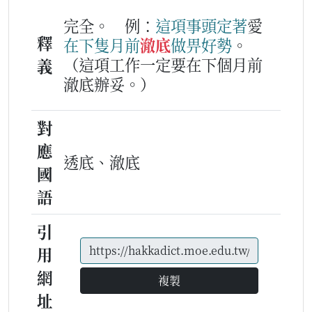
完全。
例：
這項
事
頭
定著
愛
釋
在下
隻
月
前
澈底
做
畀
好勢
。
（這項工作一定要在下個月前
義
澈底辦妥。）
對
應
透底、澈底
國
語
引
用
網
複製
址