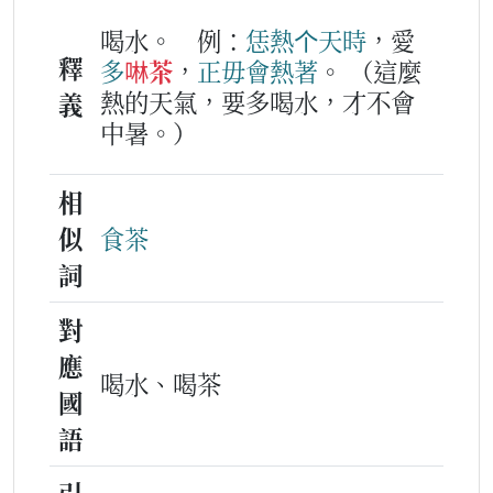
喝水。
例：
恁
熱
个
天時
，愛
釋
多
啉茶
，
正毋會
熱著
。
（這麼
熱的天氣，要多喝水，才不會
義
中暑。）
相
似
食茶
詞
對
應
喝水、喝茶
國
語