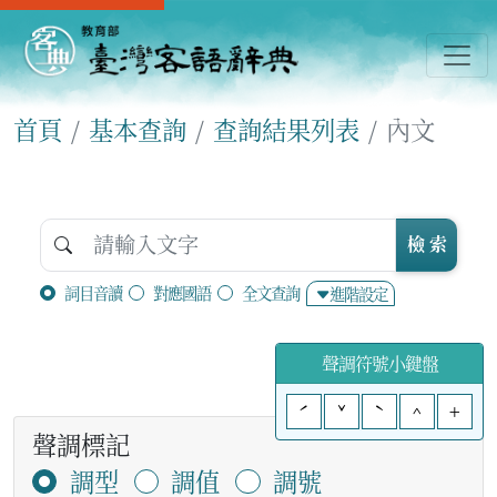
首頁
基本查詢
查詢結果列表
內文
檢 索
詞目音讀
對應國語
全文查詢
進階設定
聲調符號小鍵盤
ˊ
ˇ
ˋ
^
+
聲調標記
調型
調值
調號