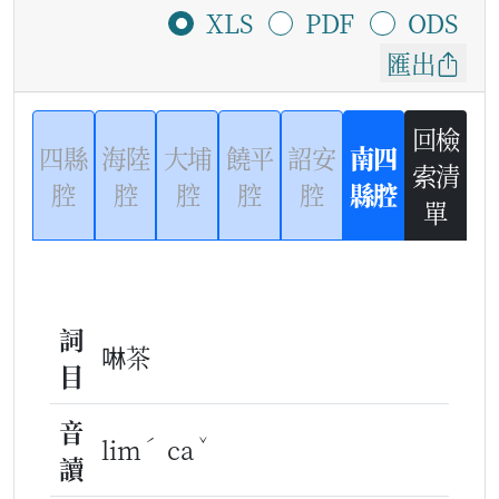
XLS
PDF
ODS
匯出
回檢
四縣
海陸
大埔
饒平
詔安
南四
索清
腔
腔
腔
腔
腔
縣腔
單
詞
啉茶
目
音
ˊ
ˇ
lim
ca
讀