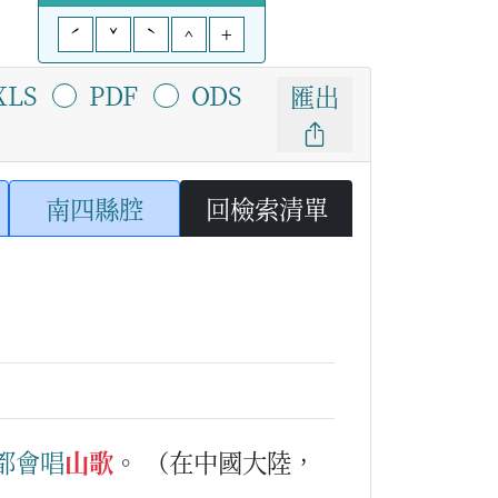
ˊ
ˇ
ˋ
^
+
XLS
PDF
ODS
匯出
南四縣腔
回檢索清單
都會
唱
山歌
。
（在中國大陸，