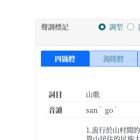
聲調標記
調型
四縣腔
海陸腔
詞目
山歌
ˊ
ˊ
音讀
san
go
1.流行於山村間
靠山居住的民族