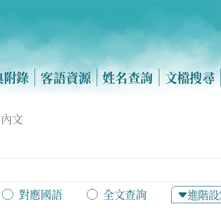
典附錄
客語資源
姓名查詢
文檔搜尋
內文
對應國語
全文查詢
進階設