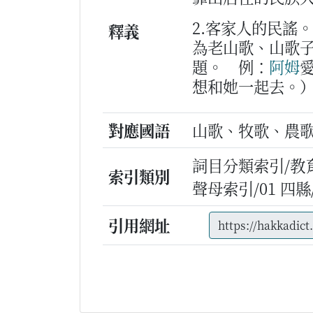
2.客家人的民謠
釋義
為老山歌、山歌
題。
例：
阿姆
想和她一起去。
對應國語
山歌、牧歌、農
詞目分類索引/教
索引類別
聲母索引/01 四縣/s
引用網址