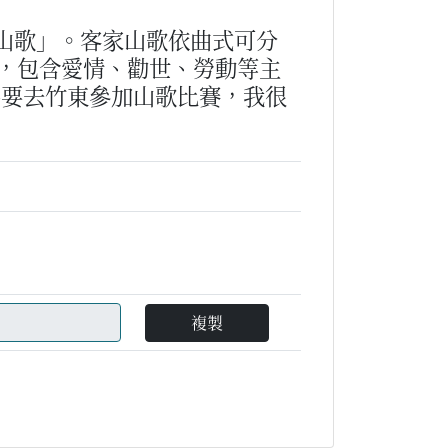
山歌」。客家山歌依曲式可分
，包含愛情、勸世、勞動等主
媽要去竹東參加山歌比賽，我很
複製