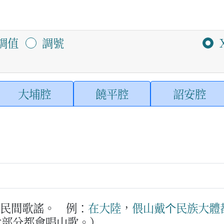
調值
調號
大埔腔
饒平腔
詔安腔
的民間歌謠。
例：
在
大陸
，
偎
山
戴
个
民族
大體
大部分都會唱山歌。）