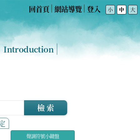
回首頁
網站導覽
登入
:::
小
中
大
Introduction
檢 索
定
聲調符號小鍵盤