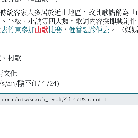
。傳統客家人多居於近山地區，故其歌謠稱為「
子、平板、小調等四大類。歌詞內容採即興創作
愛
去
竹
東
參加
山歌
比賽
，
𠊎
當想
跈
佢
去
。
（媽
）
歌、村歌
育文化
/an/陰平(1/ˊ/24)