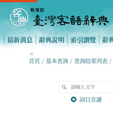
最新消息
辭典說明
索引瀏覽
辭
:::
首頁
基本查詢
查詢結果列表
詞目音讀