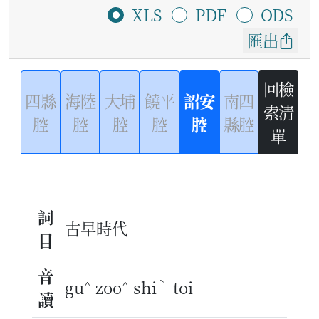
XLS
PDF
ODS
匯出
回檢
四縣
海陸
大埔
饒平
詔安
南四
索清
腔
腔
腔
腔
腔
縣腔
單
詞
古早時代
目
音
^
^
ˋ
gu
zoo
shi
toi
讀