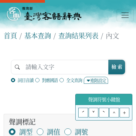
首頁
基本查詢
查詢結果列表
內文
檢 索
詞目音讀
對應國語
全文查詢
進階設定
聲調符號小鍵盤
ˊ
ˇ
ˋ
^
+
聲調標記
調型
調值
調號