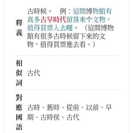
古時候。
例：
這
間
博
物
館
有
真多
古早時代
留
落來
个
文物
，
釋
值得
買
票
入去
䀴
。
（這間博物
義
館有很多古時候留下來的文
物，值得買票進去看。）
相
似
古代
詞
對
應
古時、舊時、從前、以前、早
國
期、古時侯、古代
語