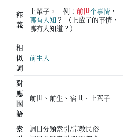
上輩子。
例：
前世
个
事情
，
釋
哪有
人
知
？
（上輩子的事情，
義
哪有人知道？）
相
似
前生人
詞
對
應
前世、前生、宿世、上輩子
國
語
索
詞目分類索引/宗教民俗