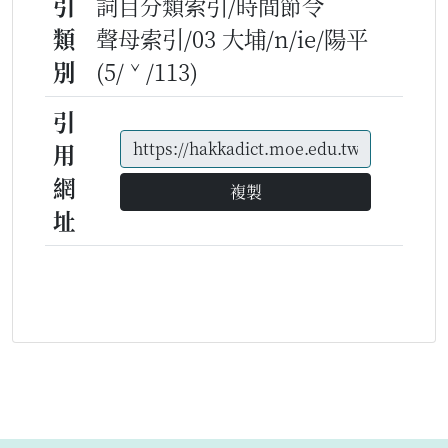
引
詞目分類索引/時間節令
類
聲母索引/03 大埔/n/ie/陽平
別
(5/ˇ/113)
引
用
網
複製
址