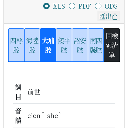
XLS
PDF
ODS
匯出
回檢
四縣
海陸
大埔
饒平
詔安
南四
索清
腔
腔
腔
腔
腔
縣腔
單
詞
前世
目
音
ˇ
ˋ
cien
she
讀