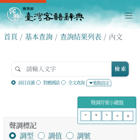
首頁
基本查詢
查詢結果列表
內文
檢 索
詞目音讀
對應國語
全文查詢
進階設定
聲調符號小鍵盤
ˊ
ˇ
ˋ
^
+
聲調標記
調型
調值
調號