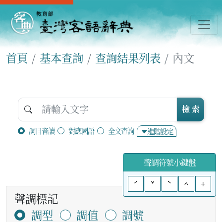
首頁
基本查詢
查詢結果列表
內文
檢 索
詞目音讀
對應國語
全文查詢
進階設定
聲調符號小鍵盤
ˊ
ˇ
ˋ
^
+
聲調標記
調型
調值
調號