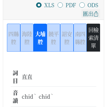
XLS
PDF
ODS
匯出
回檢
四縣
海陸
大埔
饒平
詔安
南四
索清
腔
腔
腔
腔
腔
縣腔
單
詞
直直
目
音
ˋ
ˋ
chid
chid
讀