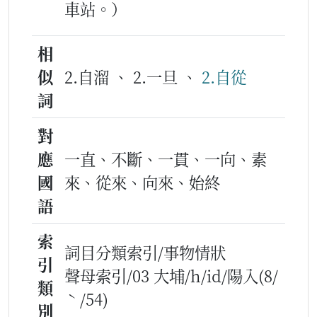
車站。）
相
似
2.自溜 、 2.一旦 、
2.自從
詞
對
應
一直、不斷、一貫、一向、素
國
來、從來、向來、始終
語
索
詞目分類索引/事物情狀
引
聲母索引/03 大埔/h/id/陽入(8/
類
ˋ/54)
別