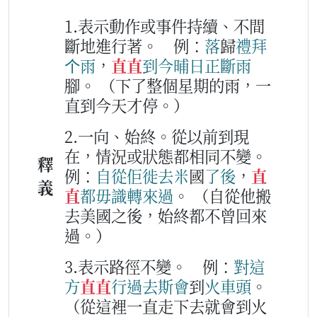
1.表示動作或事件持續、不間
斷地進行著。
例：
落
歸
禮拜
个
雨
，
直直
到今
晡
日
正
斷
雨
腳。
（下了整個星期的雨，一
直到今天才停。）
2.一向、始終。從以前到現
在，情況或狀態都相同不變。
釋
例：
自從
佢
徙
去
米
國
了
後
，
直
義
直
都
毋識
轉
來
過
。
（自從他搬
去美國之後，始終都不曾回來
過。）
3.表示路徑不變。
例：
對
這
方
直直
行過去
斯
會
到
火車頭
。
（從這裡一直走下去就會到火