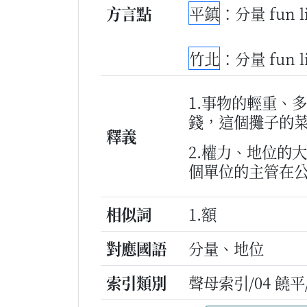
方言點
平鎮
：分量 fun 
竹北
：分量 fun 
1.事物的輕重、
錢，這個攤子的
釋義
2.權力、地位的
個單位的主管在
相似詞
1.額
對應國語
分量、地位
索引類別
聲母索引/04 饒平/n