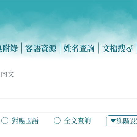
典附錄
客語資源
姓名查詢
文檔搜尋
內文
對應國語
全文查詢
進階設