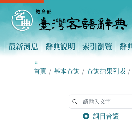
最新消息
辭典說明
索引瀏覽
辭
:::
首頁
基本查詢
查詢結果列表
詞目音讀