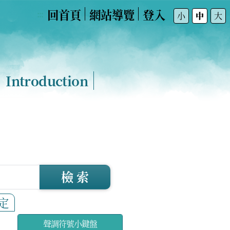
回首頁
網站導覽
登入
:::
小
中
大
Introduction
檢 索
定
聲調符號小鍵盤