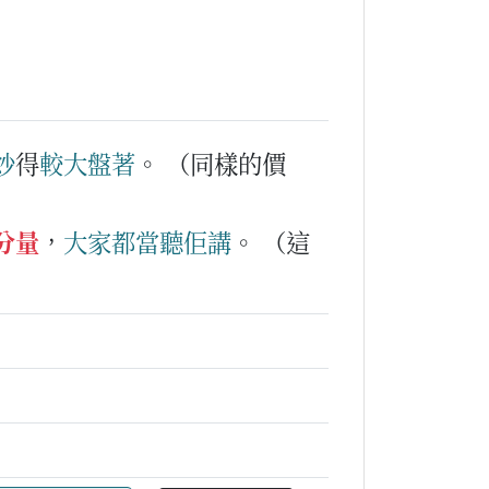
炒
得
較
大
盤
著
。
（同樣的價
分量
，
大家
都
當
聽
佢
講
。
（這