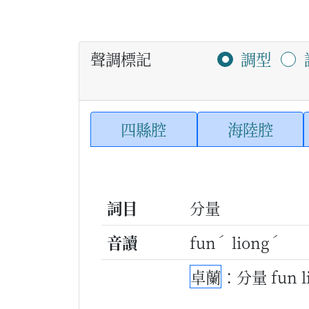
聲調標記
調型
四縣腔
海陸腔
詞目
分量
ˊ
ˊ
音讀
fun
liong
卓蘭
：分量 fun 