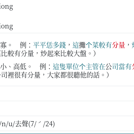
liong
liong
多寡。
例：
平平
恁
多
錢
，
這
攤
个
菜
較
有
分量
，
菜比較有分量，炒起來比較大盤。）
大小、高低。
例：
這隻
單位
个
主管
在
公
司
當
有
公司裡很有分量，大家都很聽他的話。）
/u/去聲(7/ˊ/24)