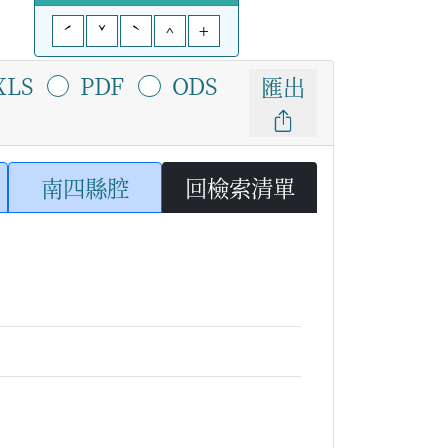
ˊ
ˇ
ˋ
^
+
XLS
PDF
ODS
匯出
南四縣腔
回檢索清單