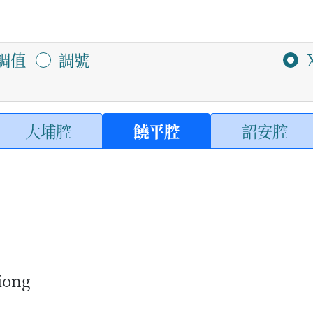
調值
調號
大埔腔
饒平腔
詔安腔
liong