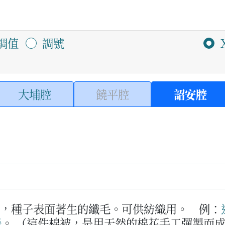
調值
調號
大埔腔
饒平腔
詔安腔
後，種子表面著生的纖毛。可供紡織用。
例：
暖
。
（這件棉被，是用天然的棉花手工彈製而