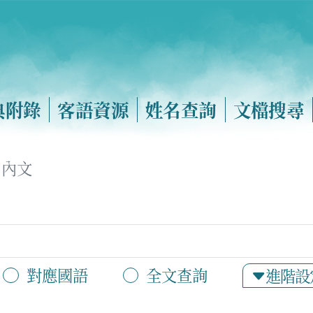
典附錄
客語資源
姓名查詢
文檔搜尋
內文
對應國語
全文查詢
進階設