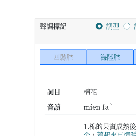
聲調標記
調型
四縣腔
海陸腔
詞目
棉花
ˋ
音讀
mien fa
1.棉的果實成熟
个
，
蓋
起來
已
燒