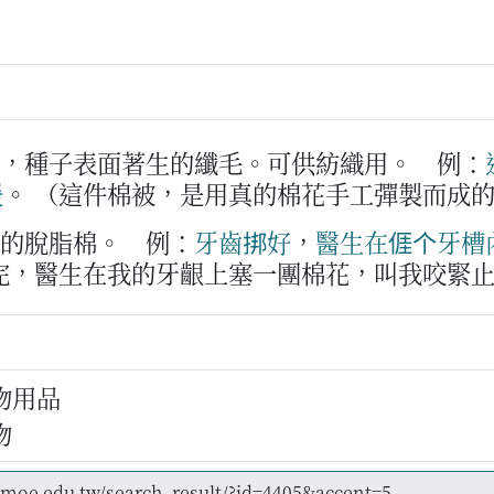
後，種子表面著生的纖毛。可供紡織用。
例：
暖
。
（這件棉被，是用真的棉花手工彈製而成
用的脫脂棉。
例：
牙齒
挷
好
，
醫生
在
𠊎
个
牙槽
完，醫生在我的牙齦上塞一團棉花，叫我咬緊
物用品
物