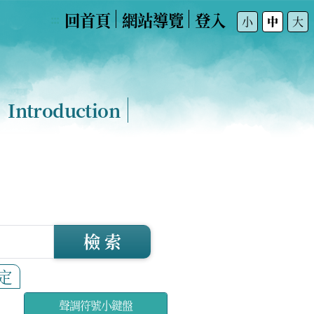
回首頁
網站導覽
登入
:::
小
中
大
Introduction
檢 索
定
聲調符號小鍵盤