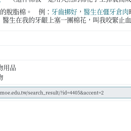
用的脫脂棉。
例：
牙齒
挷
好
，
醫生
在
𠊎
牙倉肉
，醫生在我的牙齦上塞一團棉花，叫我咬緊止
物用品
物