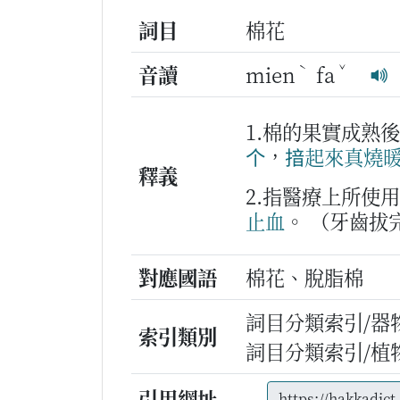
詞目
棉花
ˋ
ˇ
音讀
mien
fa
1.棉的果實成熟
个
，
揞
起來
真
燒
釋義
2.指醫療上所使
止血
。
（牙齒拔
對應國語
棉花、脫脂棉
詞目分類索引/器
索引類別
詞目分類索引/植
引用網址