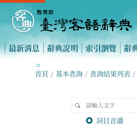
最新消息
辭典說明
索引瀏覽
辭
:::
首頁
基本查詢
查詢結果列表
詞目音讀