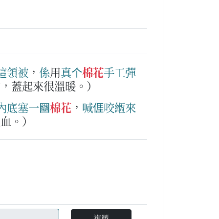
這
領
被
，
係
用
真
个
棉花
手工
彈
的，蓋起來很溫暖。）
內底
塞
一
圝
棉花
，
喊
𠊎
咬緪
來
止血。）
複製