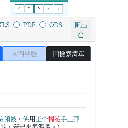
ˊ
ˇ
ˋ
^
+
XLS
PDF
ODS
匯出
南四縣腔
回檢索清單
這
領
被
，
係
用
正
个
棉花
手工
彈
成的，蓋起來很溫暖。）