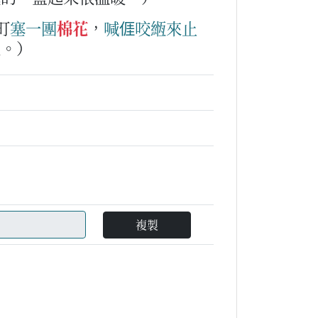
町
塞
一
團
棉花
，
喊
𠊎
咬緪
來
止
血。）
複製