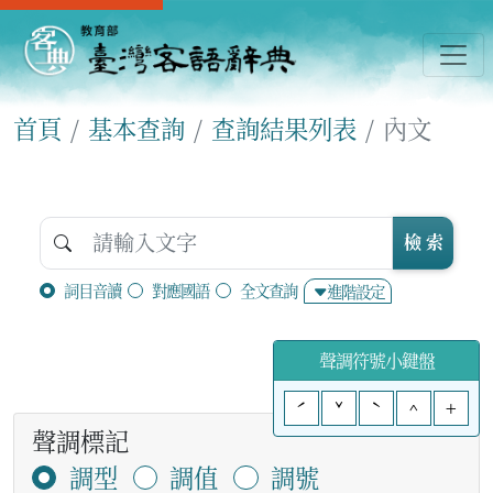
首頁
基本查詢
查詢結果列表
內文
檢 索
詞目音讀
對應國語
全文查詢
進階設定
聲調符號小鍵盤
ˊ
ˇ
ˋ
^
+
聲調標記
調型
調值
調號