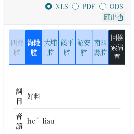
XLS
PDF
ODS
匯出
回檢
四縣
海陸
大埔
饒平
詔安
南四
索清
腔
腔
腔
腔
腔
縣腔
單
詞
好料
目
音
ˊ
+
ho
liau
讀