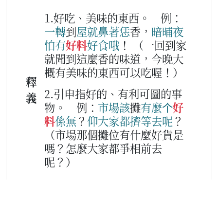
1.好吃、美味的東西。
例：
一
轉
到
屋
就
鼻著
恁
香，
暗晡夜
怕
有
好料
好
食
哦
！
（一回到家
就聞到這麼香的味道，今晚大
概有美味的東西可以吃喔！）
釋
2.引申指好的、有利可圖的事
義
物。
例：
市場
該
攤
有
麼个
好
料
係無
？
仰
大家
都
擠
等
去
呢
？
（市場那個攤位有什麼好貨是
嗎？怎麼大家都爭相前去
呢？）
相
似
2.好空頭