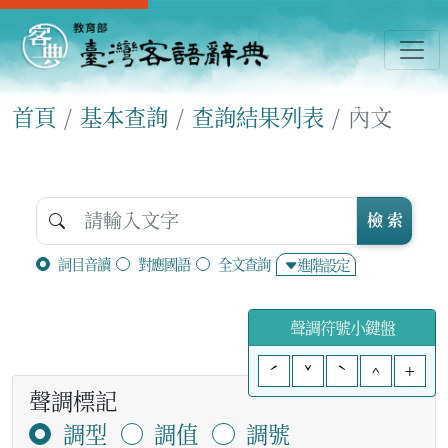
首頁
基本查詢
查詢結果列表
內文
檢 索
詞目音讀
對應國語
全文查詢
進階設定
聲調符號小鍵盤
ˊ
ˇ
ˋ
^
+
聲調標記
調型
調值
調號