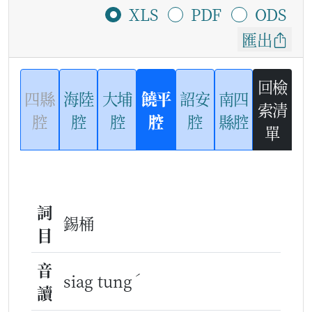
XLS
PDF
ODS
匯出
回檢
四縣
海陸
大埔
饒平
詔安
南四
索清
腔
腔
腔
腔
腔
縣腔
單
詞
錫桶
目
音
ˊ
siag tung
讀