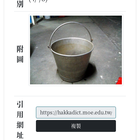
別
附
圖
引
用
網
複製
址