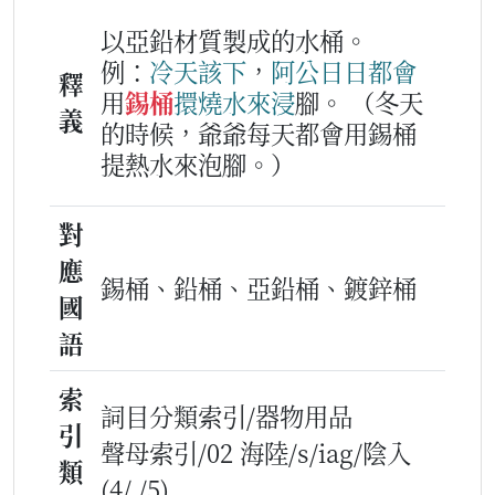
以亞鉛材質製成的水桶。
例：
冷天
該下
，
阿公
日日
都會
釋
用
錫桶
擐
燒水
來
浸
腳。
（冬天
義
的時候，爺爺每天都會用錫桶
提熱水來泡腳。）
對
應
錫桶、鉛桶、亞鉛桶、鍍鋅桶
國
語
索
詞目分類索引/器物用品
引
聲母索引/02 海陸/s/iag/陰入
類
(4/ /5)