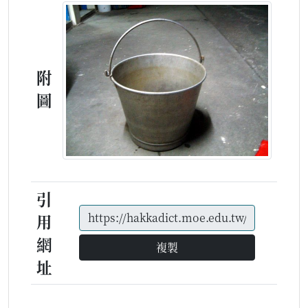
附
圖
引
用
網
複製
址