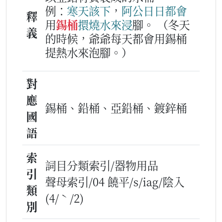
例：
寒天
該下
，
阿公
日日
都會
釋
用
錫桶
擐
燒水
來
浸
腳。
（冬天
義
的時候，爺爺每天都會用錫桶
提熱水來泡腳。）
對
應
錫桶、鉛桶、亞鉛桶、鍍鋅桶
國
語
索
詞目分類索引/器物用品
引
聲母索引/04 饒平/s/iag/陰入
類
(4/ˋ/2)
別