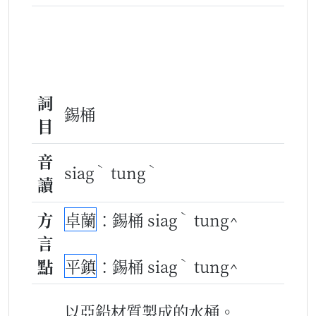
詞
錫桶
目
音
ˋ
ˋ
siag
tung
讀
ˋ
方
卓蘭
：錫桶 siag
tung^
言
ˋ
點
平鎮
：錫桶 siag
tung^
以亞鉛材質製成的水桶。