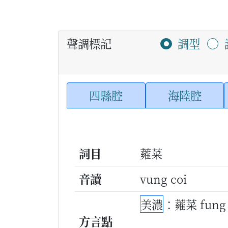
聲調標記
調型
四縣腔
海陸腔
詞目
蕹菜
音讀
vung coi
美濃
：蕹菜 fung
方言點