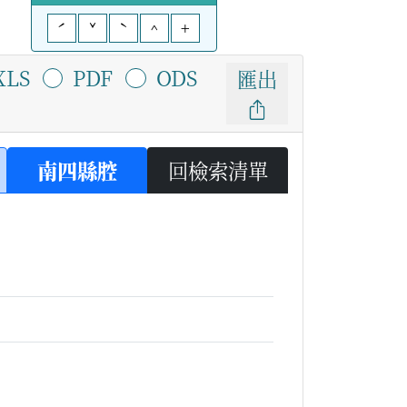
ˊ
ˇ
ˋ
^
+
XLS
PDF
ODS
匯出
南四縣腔
回檢索清單