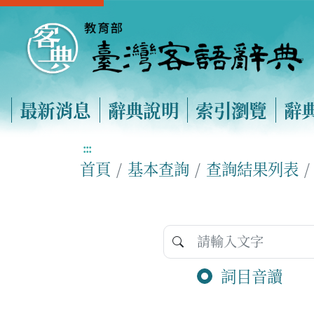
最新消息
辭典說明
索引瀏覽
辭
:::
首頁
基本查詢
查詢結果列表
詞目音讀