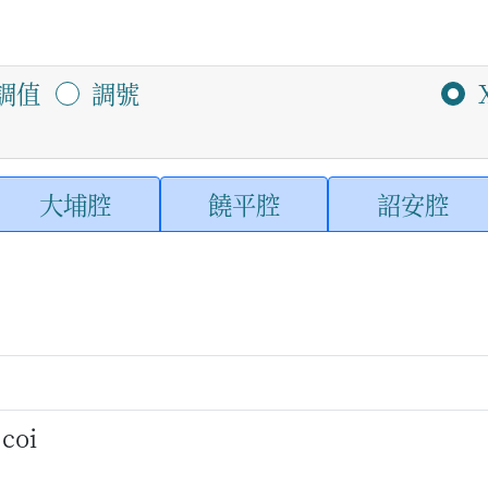
調值
調號
大埔腔
饒平腔
詔安腔
 coi