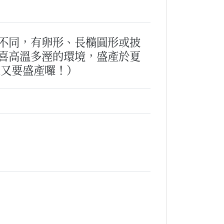
不同，有卵形、長橢圓形或披
喜高溫多溼的環境，盛產於夏
菜又要盛產囉！）