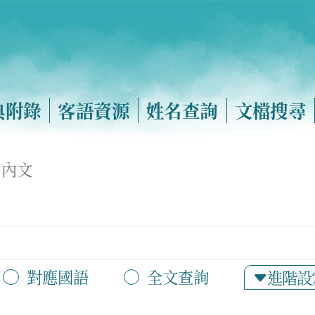
典附錄
客語資源
姓名查詢
文檔搜尋
內文
對應國語
全文查詢
進階設