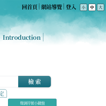
回首頁
網站導覽
登入
:::
小
中
大
Introduction
檢 索
定
聲調符號小鍵盤