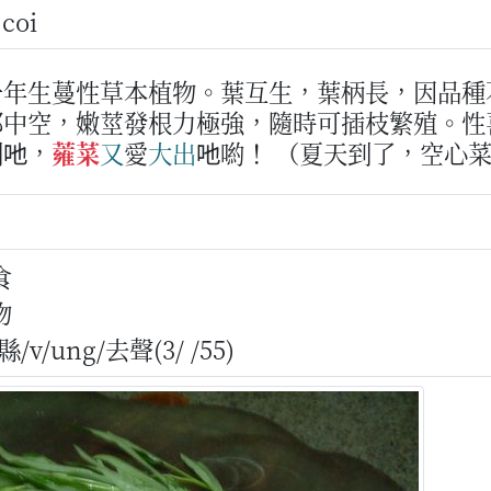
 coi
一年生蔓性草本植物。葉互生，葉柄長，因品種
部中空，嫩莖發根力極強，隨時可插枝繁殖。性
到吔，
蕹菜
又
愛
大
出
吔喲！
（夏天到了，空心
食
物
v/ung/去聲(3/ /55)