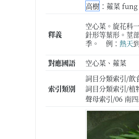
高樹
：蕹菜 fung
空心菜。旋花科
釋義
針形等葉形。莖
季。
例：
熱天
對應國語
空心菜、蕹菜
詞目分類索引/飲
索引類別
詞目分類索引/植
聲母索引/06 南四縣/