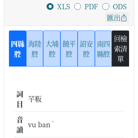
XLS
PDF
ODS
匯出
回檢
四縣
海陸
大埔
饒平
詔安
南四
索清
腔
腔
腔
腔
腔
縣腔
單
詞
芋粄
目
音
ˋ
vu ban
讀