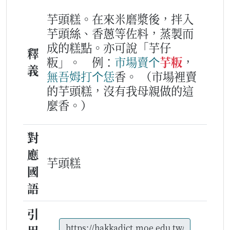
芋頭糕。在來米磨漿後，拌入
芋頭絲、香蔥等佐料，蒸製而
成的糕點。亦可說「芋仔
釋
粄」。
例：
市場
賣
个
芋粄
，
義
無
吾姆
打
个
恁
香。
（市場裡賣
的芋頭糕，沒有我母親做的這
麼香。）
對
應
芋頭糕
國
語
引