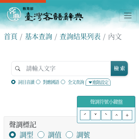
首頁
基本查詢
查詢結果列表
內文
檢 索
詞目音讀
對應國語
全文查詢
進階設定
聲調符號小鍵盤
ˊ
ˇ
ˋ
^
+
聲調標記
調型
調值
調號