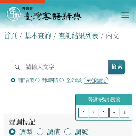
首頁
基本查詢
查詢結果列表
內文
檢 索
詞目音讀
對應國語
全文查詢
進階設定
聲調符號小鍵盤
ˊ
ˇ
ˋ
^
+
聲調標記
調型
調值
調號