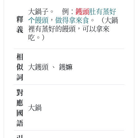
大鍋子。
例：
鑊頭
肚
有
蒸
好
釋
个
饅頭
，
做得
拿
來
食
。
（大鍋
裡有蒸好的饅頭，可以拿來
義
吃。）
相
似
大鑊頭 、 鑊嫲
詞
對
應
大鍋
國
語