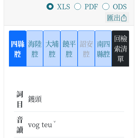
XLS
PDF
ODS
匯出
回檢
四縣
海陸
大埔
饒平
詔安
南四
索清
腔
腔
腔
腔
腔
縣腔
單
詞
鑊頭
目
音
ˇ
vog teu
讀