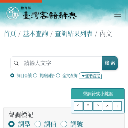
首頁
基本查詢
查詢結果列表
內文
檢 索
詞目音讀
對應國語
全文查詢
進階設定
聲調符號小鍵盤
ˊ
ˇ
ˋ
^
+
聲調標記
調型
調值
調號