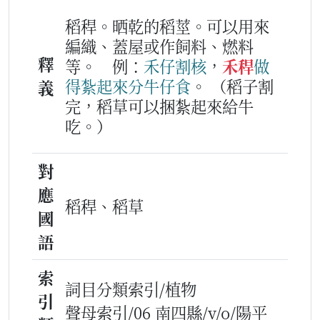
稻稈。晒乾的稻莖。可以用來
編織、蓋屋或作飼料、燃料
釋
等。
例：
禾仔
割
核
，
禾稈
做
得
紮
起來
分
牛
仔
食
。
（稻子割
義
完，稻草可以捆紮起來給牛
吃。）
對
應
稻稈、稻草
國
語
索
詞目分類索引/植物
引
聲母索引/06 南四縣/v/o/陽平