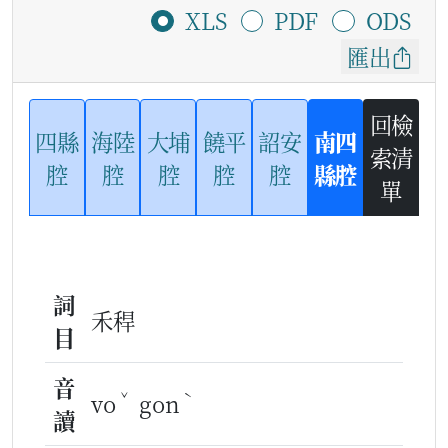
XLS
PDF
ODS
匯出
回檢
四縣
海陸
大埔
饒平
詔安
南四
索清
腔
腔
腔
腔
腔
縣腔
單
詞
禾稈
目
音
ˇ
ˋ
vo
gon
讀