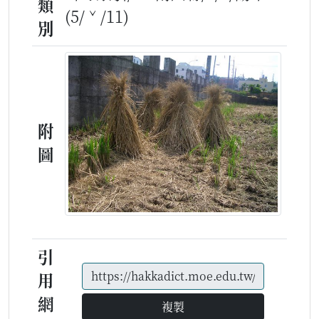
類
(5/ˇ/11)
別
附
圖
引
用
網
複製